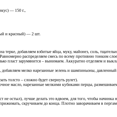
кус) — 150 г.,
ный и красный) — 2 шт.
на терке, добавляем взбитые яйца, муку, майонез, соль, тщате
Равномерно распределяем смесь по всему противню тонким слое
только пласт зарумянится – вынимаем. Аккуратно отделяем и вык
а, добавляем мелко нарезанные зелень и шампиньоны, давленный
ть толсто – сложно будет свернуть рулет).
вочное масло, нарезанные мелкими кубиками перцы, размешивае
т не остыл), лучше делать это вдвоем, для того, чтобы начинка н
 прижимать, скручиваем до конца. Плотно заворачиваем в пергам