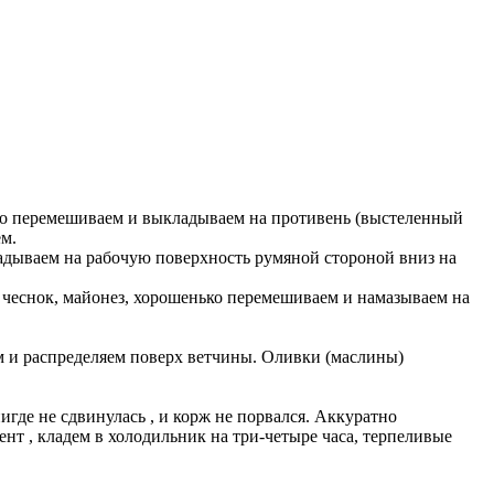
льно перемешиваем и выкладываем на противень (выстеленный
м.
ладываем на рабочую поверхность румяной стороной вниз на
 чеснок, майонез, хорошенько перемешиваем и намазываем на
м и распределяем поверх ветчины. Оливки (маслины)
игде не сдвинулась , и корж не порвался. Аккуратно
ент , кладем в холодильник на три-четыре часа, терпеливые