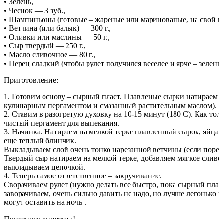
• Зелень,
• Чеснок — 3 зуб.,
• Шампиньоны (готовые – жареные или маринованые, на свой в
• Ветчина (или балык) — 300 г.,
• Оливки или маслины — 50 г.,
• Сыр твердый — 250 г.,
• Масло сливочное — 80 г.,
• Перец сладкий (чтобы рулет получился веселее и ярче – зеле
Приготовление:
1. Готовим основу – сырный пласт. Плавленые сырки натираем 
кулинарным пергаментом и смазанный растительным маслом). 
2. Ставим в разогретую духовку на 10-15 минут (180 С). Как 
чистый пергамент для выпекания.
3. Начинка. Натираем на мелкой терке плавленный сырок, яйц
еще теплый блинчик.
Выкладываем слой очень тонко нарезанной ветчины (если пореза
Твердый сыр натираем на мелкой терке, добавляем мягкое сли
выкладываем цепочкой.
4. Теперь самое ответственное – закручивание.
Сворачиваем рулет (нужно делать все быстро, пока сырный плас
заворачиваем, очень сильно давить не надо, но лучше легонько
могут оставить на ночь .
Приятного аппетита!