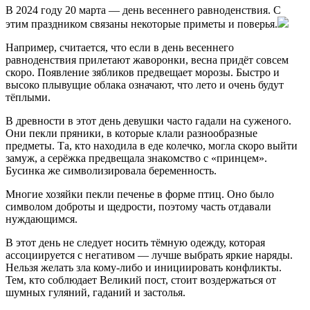
В 2024 году 20 марта — день весеннего равноденствия. С
этим праздником связаны некоторые приметы и поверья.
Например, считается, что если в день весеннего
равноденствия прилетают жаворонки, весна придёт совсем
скоро. Появление зябликов предвещает морозы. Быстро и
высоко плывущие облака означают, что лето и очень будут
тёплыми.
В древности в этот день девушки часто гадали на суженого.
Они пекли пряники, в которые клали разнообразные
предметы. Та, кто находила в еде колечко, могла скоро выйти
замуж, а серёжка предвещала знакомство с «принцем».
Бусинка же символизировала беременность.
Многие хозяйки пекли печенье в форме птиц. Оно было
символом доброты и щедрости, поэтому часть отдавали
нуждающимся.
В этот день не следует носить тёмную одежду, которая
ассоциируется с негативом — лучше выбрать яркие наряды.
Нельзя желать зла кому-либо и инициировать конфликты.
Тем, кто соблюдает Великий пост, стоит воздержаться от
шумных гуляний, гаданий и застолья.