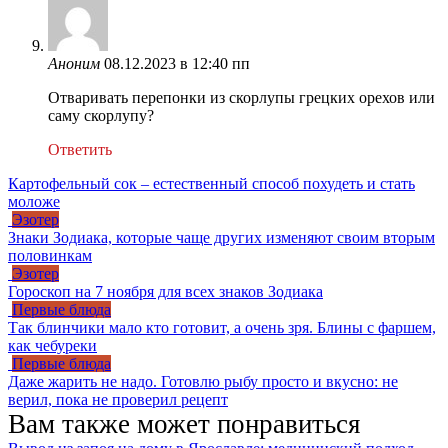
Аноним
08.12.2023 в 12:40 пп
Отваривать перепонки из скорлупы грецких орехов или
саму скорлупу?
Ответить
Картофельный сок – естественный способ похудеть и стать
моложе
Эзотер
Знаки Зодиака, которые чаще других изменяют своим вторым
половинкам
Эзотер
Гороскоп на 7 ноября для всех знаков Зодиака
Первые блюда
Так блинчики мало кто готовит, а очень зря. Блины с фаршем,
как чебуреки
Первые блюда
Даже жарить не надо. Готовлю рыбу просто и вкусно: не
верил, пока не проверил рецепт
Вам также может понравиться