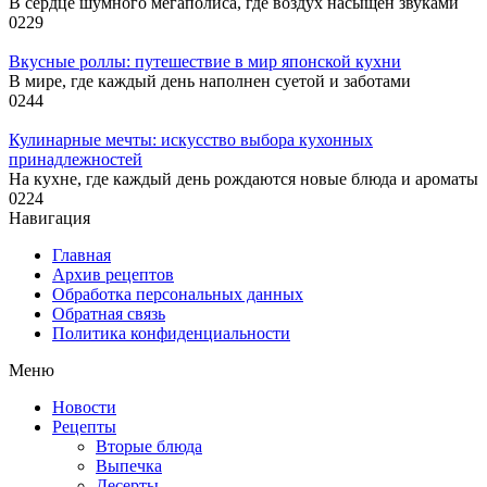
В сердце шумного мегаполиса, где воздух насыщен звуками
0
229
Вкусные роллы: путешествие в мир японской кухни
В мире, где каждый день наполнен суетой и заботами
0
244
Кулинарные мечты: искусство выбора кухонных
принадлежностей
На кухне, где каждый день рождаются новые блюда и ароматы
0
224
Навигация
Главная
Архив рецептов
Обработка персональных данных
Обратная связь
Политика конфиденциальности
Меню
Новости
Рецепты
Вторые блюда
Выпечка
Десерты