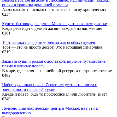
Вывод из запоя на дому в Ярославле: медицинский подход,
риски и границы домашней помощи
Алкогольная зависимость относится к числу хронических
0
234
Купить бытовку для дачи в Москве: уют на вашем участке
Когда речь идет о дачной жизни, каждый из нас мечтает
0
281
Торт на заказ: сладкие моменты для особых случаев
Торт — это не просто десерт. Это настоящая символика
0
219
Заказать суши и роллы с доставкой: вкусное путешествие
прямо к вашему порогу
В мире, где время — ценнейший ресурс, а гастрономические
0
482
Набор кухонных ножей Zepter: искусство точности и
элегантности на вашей кухне
Каждый повар, будь то профессионал или любитель, знает
0
240
Лечебно-диагностический центр в Москве: на пути к
выздоровлению