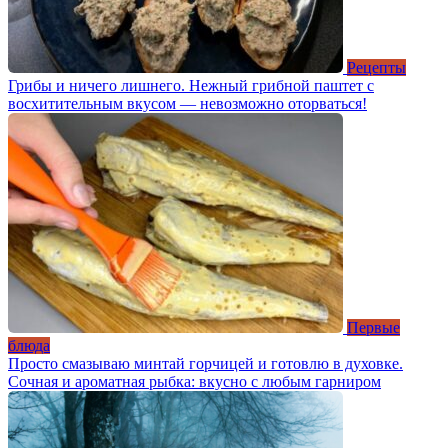
Рецепты
Грибы и ничего лишнего. Нежный грибной паштет с
восхитительным вкусом — невозможно оторваться!
Первые
блюда
Просто смазываю минтай горчицей и готовлю в духовке.
Сочная и ароматная рыбка: вкусно с любым гарниром