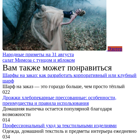
Эзотер
Народные приметы на 31 августа
салат Мимоза с тунцом и яблоком
Вам также может понравиться
Шарфы на заказ: как разработать корпоративный или клубный
шарф
Шарф на заказ — это гораздо больше, чем просто тёплый
0
22
Дрожжи хлебопекарные прессованные: особенности,
преимущества и правила использования
Домашняя выпечка остается популярной благодаря
возможности
0
14
Профессиональный уход за текстильными изделиями
Одежда, домашний текстиль и предметы интерьера ежедневно
0
34