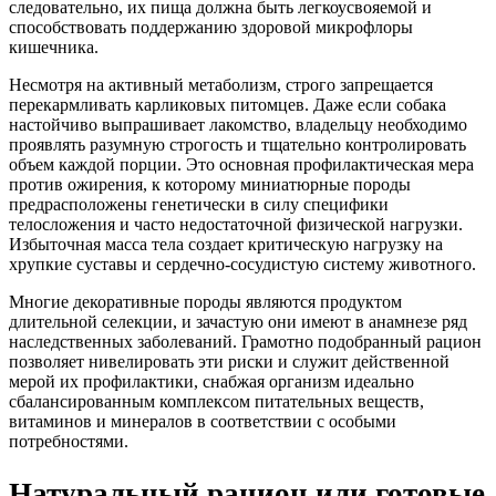
следовательно, их пища должна быть легкоусвояемой и
способствовать поддержанию здоровой микрофлоры
кишечника.
Несмотря на активный метаболизм, строго запрещается
перекармливать карликовых питомцев. Даже если собака
настойчиво выпрашивает лакомство, владельцу необходимо
проявлять разумную строгость и тщательно контролировать
объем каждой порции. Это основная профилактическая мера
против ожирения, к которому миниатюрные породы
предрасположены генетически в силу специфики
телосложения и часто недостаточной физической нагрузки.
Избыточная масса тела создает критическую нагрузку на
хрупкие суставы и сердечно-сосудистую систему животного.
Многие декоративные породы являются продуктом
длительной селекции, и зачастую они имеют в анамнезе ряд
наследственных заболеваний. Грамотно подобранный рацион
позволяет нивелировать эти риски и служит действенной
мерой их профилактики, снабжая организм идеально
сбалансированным комплексом питательных веществ,
витаминов и минералов в соответствии с особыми
потребностями.
Натуральный рацион или готовые