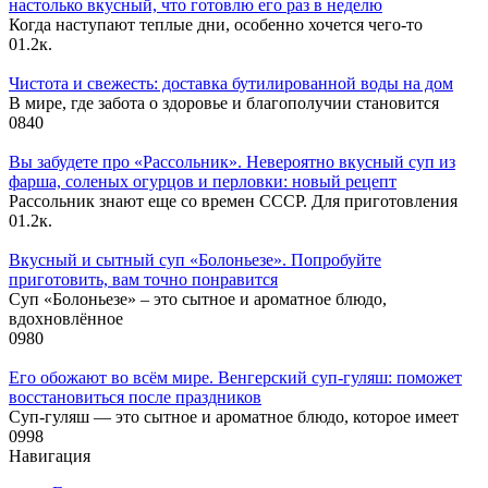
настолько вкусный, что готовлю его раз в неделю
Когда наступают теплые дни, особенно хочется чего-то
0
1.2к.
Чистота и свежесть: доставка бутилированной воды на дом
В мире, где забота о здоровье и благополучии становится
0
840
Вы забудете про «Рассольник». Невероятно вкусный суп из
фарша, соленых огурцов и перловки: новый рецепт
Рассольник знают еще со времен СССР. Для приготовления
0
1.2к.
Вкусный и сытный cуп «Болоньезе». Попробуйте
приготовить, вам точно понравится
Суп «Болоньезе» – это сытное и ароматное блюдо,
вдохновлённое
0
980
Его обожают во всём мире. Венгерский суп-гуляш: поможет
восстановиться после праздников
Суп-гуляш — это сытное и ароматное блюдо, которое имеет
0
998
Навигация