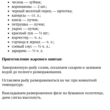
чеснок — зубчик;
корнишоны — 2 шт.;
черный молотый перец — щепотка;
каперсы — ст. л.;
кинза — пучок;
петрушка — пучок;
укроп — пучок;
красный лук — ½ шт.;
ворчестер — ч. л.;
горчица в зернах — ч. л.;
соевый соус — ½ ч. л.;
шрирачи — ½ ч. л.
Приготовление жареного минтая:
Замороженную рыбу солим, посыпаем сахаром и заливаем
водой до полного размораживания.
Оставляем рыбу размораживаться на час при комнатной
температуре.
Выкладываем размороженное филе на бумажное полотенце,
даем слегка высохнуть.