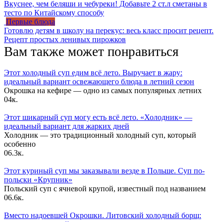
Вкуснее, чем беляши и чебуреки! Добавьте 2 ст.л сметаны в
тесто по Китайскому способу
Первые блюда
Готовлю детям в школу на перекус: весь класс просит рецепт.
Рецепт простых ленивых пирожков
Вам также может понравиться
Этот холодный суп едим всё лето. Выручает в жару:
идеальный вариант освежающего блюда в летний сезон
Окрошка на кефире — одно из самых популярных летних
0
4к.
Этот шикарный суп могу есть всё лето. «Холодник» —
идеальный вариант для жарких дней
Холодник — это традиционный холодный суп, который
особенно
0
6.3к.
Этот куриный суп мы заказывали везде в Польше. Суп по-
польски «Крупник»
Польский суп с ячневой крупой, известный под названием
0
6.6к.
Вместо надоевшей Окрошки. Литовский холодный борщ: