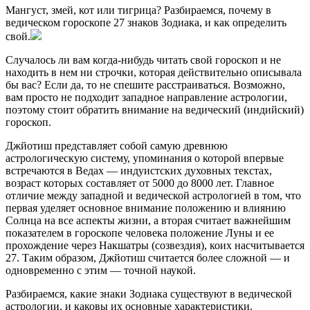
Мангуст, змей, кот или тигрица? Разбираемся, почему в
ведическом гороскопе 27 знаков Зодиака, и как определить
свой.
Случалось ли вам когда-нибудь читать свой гороскоп и не
находить в нем ни строчки, которая действительно описывала
бы вас? Если да, то не спешите расстраиваться. Возможно,
вам просто не подходит западное направление астрологии,
поэтому стоит обратить внимание на ведический (индийский)
гороскоп.
Джйотиш представляет собой самую древнюю
астрологическую систему, упоминания о которой впервые
встречаются в Ведах — индуистских духовных текстах,
возраст которых составляет от 5000 до 8000 лет. Главное
отличие между западной и ведической астрологией в том, что
первая уделяет основное внимание положению и влиянию
Солнца на все аспекты жизни, а вторая считает важнейшим
показателем в гороскопе человека положение Луны и ее
прохождение через Накшатры (созвездия), коих насчитывается
27. Таким образом, Джйотиш считается более сложной — и
одновременно с этим — точной наукой.
Разбираемся, какие знаки Зодиака существуют в ведической
астрологии, и каковы их основные характеристики.