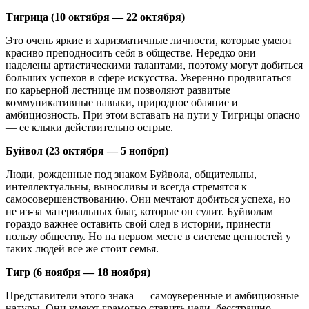
Тигрица (10 октября — 22 октября)
Это очень яркие и харизматичные личности, которые умеют
красиво преподносить себя в обществе. Нередко они
наделены артистическими талантами, поэтому могут добиться
больших успехов в сфере искусства. Уверенно продвигаться
по карьерной лестнице им позволяют развитые
коммуникативные навыки, природное обаяние и
амбициозность. При этом вставать на пути у Тигрицы опасно
— ее клыки действительно острые.
Буйвол (23 октября — 5 ноября)
Люди, рожденные под знаком Буйвола, общительны,
интеллектуальны, выносливы и всегда стремятся к
самосовершенствованию. Они мечтают добиться успеха, но
не из-за материальных благ, которые он сулит. Буйволам
гораздо важнее оставить свой след в истории, принести
пользу обществу. Но на первом месте в системе ценностей у
таких людей все же стоит семья.
Тигр (6 ноября — 18 ноября)
Представители этого знака — самоуверенные и амбициозные
натуры. Они умеют грамотно ставить цели, бесстрашно