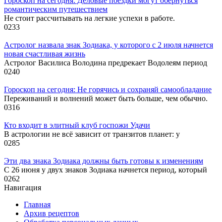
Гороскоп на сегодня: Деловые поездки могут обернуться
романтическим путешествием
Не стоит рассчитывать на легкие успехи в работе.
0
233
Астролог назвала знак Зодиака, у которого с 2 июля начнется
новая счастливая жизнь
Астролог Василиса Володина предрекает Водолеям период
0
240
Гороскоп на сегодня: Не горячись и сохраняй самообладание
Переживаний и волнений может быть больше, чем обычно.
0
316
Кто входит в элитный клуб госпожи Удачи
В астрологии не всё зависит от транзитов планет: у
0
285
Эти два знака Зодиака должны быть готовы к изменениям
С 26 июня у двух знаков Зодиака начнется период, который
0
262
Навигация
Главная
Архив рецептов