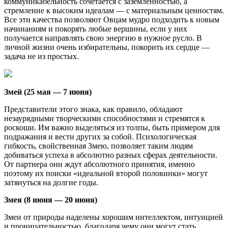
коммуникабельность сочетается с заземленностью, а
стремление к высоким идеалам — с материальным ценностям.
Все эти качества позволяют Овцам мудро подходить к новым
начинаниям и покорять любые вершины, если у них
получается направлять свою энергию в нужное русло. В
личной жизни очень избирательны, покорить их сердце —
задача не из простых.
Змей (25 мая — 7 июня)
Представители этого знака, как правило, обладают
незаурядными творческими способностями и стремятся к
роскоши. Им важно выделяться из толпы, быть примером для
подражания и вести других за собой. Психологическая
гибкость, свойственная Змею, позволяет таким людям
добиваться успеха в абсолютно разных сферах деятельности.
От партнера они ждут абсолютного принятия, именно
поэтому их поиски «идеальной второй половинки» могут
затянуться на долгие годы.
Змея (8 июня — 20 июня)
Змеи от природы наделены хорошим интеллектом, интуицией
и проницательностью, благодаря чему они могут стать