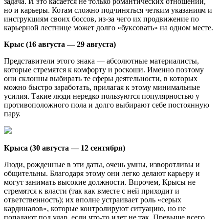
задача. И это касается не только романтических отношений,
но и карьеры. Котам сложно подчиняться четким указаниям и
инструкциям своих боссов, из-за чего их продвижение по
карьерной лестнице может долго «буксовать» на одном месте.
Крыс (16 августа — 29 августа)
Представители этого знака — абсолютные материалисты,
которые стремятся к комфорту и роскоши. Именно поэтому
они склонны выбирать те сферы деятельности, в которых
можно быстро заработать, прилагая к этому минимальные
усилия. Такие люди нередко пользуются популярностью у
противоположного пола и долго выбирают себе постоянную
пару.
Крыса (30 августа — 12 сентября)
Люди, рожденные в эти даты, очень умны, изворотливы и
общительны. Благодаря этому они легко делают карьеру и
могут занимать высокие должности. Впрочем, Крысы не
стремятся к власти (так как вместе с ней приходит и
ответственность); их вполне устраивает роль «серых
кардиналов», которые контролируют ситуацию, но не
попадают под удар, если что-то идет не так. Превыше всего