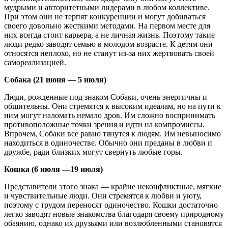
мудрыми и авторитетными лидерами в любом коллективе.
При этом они не терпят конкуренции и могут добиваться
своего довольно жесткими методами. На первом месте для
них всегда стоит карьера, а не личная жизнь. Поэтому такие
люди редко заводят семью в молодом возрасте. К детям они
относятся неплохо, но не станут из-за них жертвовать своей
самореализацией.
Собака (21 июня — 5 июля)
Люди, рожденные под знаком Собаки, очень энергичны и
общительны. Они стремятся к высоким идеалам, но на пути к
ним могут наломать немало дров. Им сложно воспринимать
противоположные точки зрения и идти на компромиссы.
Впрочем, Собаки все равно тянутся к людям. Им невыносимо
находиться в одиночестве. Обычно они преданы в любви и
дружбе, ради близких могут свернуть любые горы.
Кошка (6 июля —19 июля)
Представители этого знака — крайне неконфликтные, мягкие
и чувствительные люди. Они стремятся к любви и уюту,
поэтому с трудом переносят одиночество. Кошки достаточно
легко заводят новые знакомства благодаря своему природному
обаянию, однако их друзьями или возлюбленными становятся