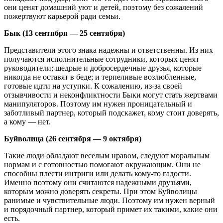
они ценят домашний уют и детей, поэтому без сожалений
пожертвуют карьерой ради семьи.
Бык (13 сентября — 25 сентября)
Представители этого знака надежны и ответственны. Из них
получаются исполнительные сотрудники, которых ценят
руководители; щедрые и добросердечные друзья, которые
никогда не оставят в беде; и терпеливые возлюбленные,
готовые идти на уступки. К сожалению, из-за своей
отзывчивости и неконфликтности Быки могут стать жертвами
манипуляторов. Поэтому им нужен проницательный и
заботливый партнер, который подскажет, кому стоит доверять,
а кому — нет.
Буйволица (26 сентября — 9 октября)
Такие люди обладают веселым нравом, следуют моральным
нормам и с готовностью помогают окружающим. Они не
способны плести интриги или делать кому-то гадости.
Именно поэтому они считаются надежными друзьями,
которым можно доверять секреты. При этом Буйволицы
ранимые и чувствительные люди. Поэтому им нужен верный
и порядочный партнер, который примет их такими, какие они
есть.