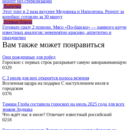
рецепт без стерилизации
Выпечка
Этот торт в 2 раза вкуснее Медовика и Наполеона. Рецепт за
копейки: готовлю за 30 минут
Первые блюда
Готовьте сразу 2 порции. Мясо «По-барски» — намного круче
известных аналогов: невероятно красиво, аппетитно и
празднично
Вам также может понравиться
Они рожденные для побед
Гороскоп с первых строк раскрывает самую завораживающую
0
329
С 3 июля для них откроется полоса везения
Вселенная щедра на подарки С наступлением июля в
городском
0
376
Тамара Глоба составила гороскоп на июль 2025 года для всех
знаков Зодиака
Что ждёт нас в июле? Отвечает известный российский
0
218