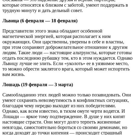
которые относятся к близким с заботой, умеют поддержать в
трудную минуту и дать дельный совет.
Львица (6 февраля — 18 февраля)
Представители этого знака обладают особенной
магнетической энергией, которая располагает к ним
окружающих. Они царственны, уверены в себе и властны,
при этом сохраняют доброжелательное отношение к другим
людям. Такие люди — настоящие альтруисты, которые готовы
отдать последнюю рубашку тем, кто в этом нуждается. Однако
Львицу лучше не злить. Если «уколоть» ее в уязвимое место,
то можно обрести заклятого врага, который может испортить
вам жизнь.
Лошадь (19 февраля — 3 марта)
Самообладанию этих людей можно только позавидовать. Они
умеют сохранять невозмутимость в конфликтных ситуациях,
благодаря чему нередко выходят из них победителями.
Однако, как всем известно, в тихом омуте черти водятся. И
Лошади — яркое тому подтверждение. В душе у них кипят
настоящие страсти. Они могут долго терпеть жизненные
невзгоды, самостоятельно бороться со своими демонами, но
когда доходят до точки кипения — происходит страшный