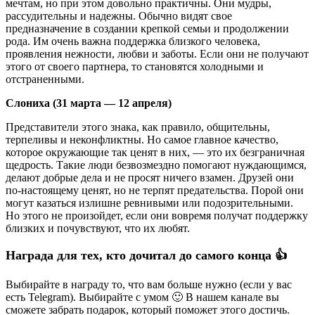
мечтам, но при этом довольно практичны. Они мудры,
рассудительны и надежны. Обычно видят свое
предназначение в создании крепкой семьи и продолжении
рода. Им очень важна поддержка близкого человека,
проявления нежности, любви и заботы. Если они не получают
этого от своего партнера, то становятся холодными и
отстраненными.
Слониха (31 марта — 12 апреля)
Представители этого знака, как правило, общительны,
терпеливы и неконфликтны. Но самое главное качество,
которое окружающие так ценят в них, — это их безграничная
щедрость. Такие люди безвозмездно помогают нуждающимся,
делают добрые дела и не просят ничего взамен. Друзей они
по-настоящему ценят, но не терпят предательства. Порой они
могут казаться излишне ревнивыми или подозрительными.
Но этого не произойдет, если они вовремя получат поддержку
близких и почувствуют, что их любят.
Награда для тех, кто дочитал до самого конца 👍
Выбирайте в награду то, что вам больше нужно (если у вас
есть Telegram). Выбирайте с умом 🙂 В нашем канале вы
сможете забрать подарок, который поможет этого достичь.