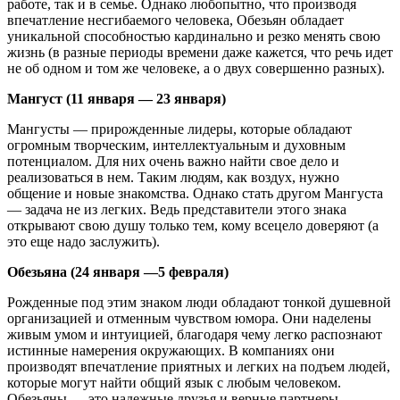
работе, так и в семье. Однако любопытно, что производя
впечатление несгибаемого человека, Обезьян обладает
уникальной способностью кардинально и резко менять свою
жизнь (в разные периоды времени даже кажется, что речь идет
не об одном и том же человеке, а о двух совершенно разных).
Мангуст (11 января — 23 января)
Мангусты — прирожденные лидеры, которые обладают
огромным творческим, интеллектуальным и духовным
потенциалом. Для них очень важно найти свое дело и
реализоваться в нем. Таким людям, как воздух, нужно
общение и новые знакомства. Однако стать другом Мангуста
— задача не из легких. Ведь представители этого знака
открывают свою душу только тем, кому всецело доверяют (а
это еще надо заслужить).
Обезьяна (24 января —5 февраля)
Рожденные под этим знаком люди обладают тонкой душевной
организацией и отменным чувством юмора. Они наделены
живым умом и интуицией, благодаря чему легко распознают
истинные намерения окружающих. В компаниях они
производят впечатление приятных и легких на подъем людей,
которые могут найти общий язык с любым человеком.
Обезьяны — это надежные друзья и верные партнеры,