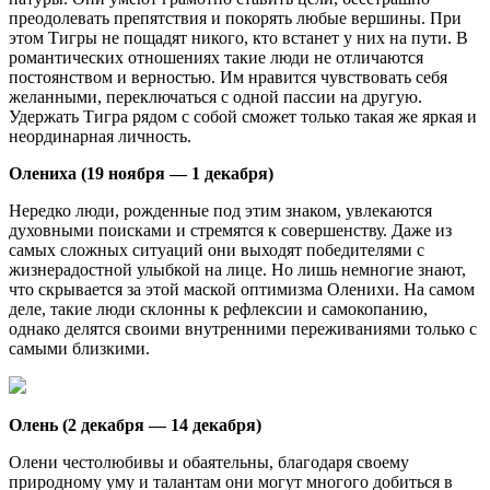
преодолевать препятствия и покорять любые вершины. При
этом Тигры не пощадят никого, кто встанет у них на пути. В
романтических отношениях такие люди не отличаются
постоянством и верностью. Им нравится чувствовать себя
желанными, переключаться с одной пассии на другую.
Удержать Тигра рядом с собой сможет только такая же яркая и
неординарная личность.
Олениха (19 ноября — 1 декабря)
Нередко люди, рожденные под этим знаком, увлекаются
духовными поисками и стремятся к совершенству. Даже из
самых сложных ситуаций они выходят победителями с
жизнерадостной улыбкой на лице. Но лишь немногие знают,
что скрывается за этой маской оптимизма Оленихи. На самом
деле, такие люди склонны к рефлексии и самокопанию,
однако делятся своими внутренними переживаниями только с
самыми близкими.
Олень (2 декабря — 14 декабря)
Олени честолюбивы и обаятельны, благодаря своему
природному уму и талантам они могут многого добиться в