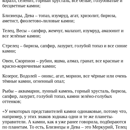
коралл, селенит, горный хрусталь, все белые, голубоватые и
бесцветные камни;
Близнецы, Дева – топаз, изумруд, агат, хризолит, бирюза,
аметист, фиолетово-лиловые камни;
Телец, Весы – сапфир, жемчуг, малахит, изумруд, амазонит и
все зелёные камни;
Стрелец – бирюза, сапфир, лазурит, голубой топаз и все синие
камни;
Овен, Скорпион – рубин, яшма, алмаз, гранат, все красные и
красно-коричневые камни;
Козерог, Водолей – оникс, агат, морион, все чёрные или очень
тёмные камни, огненный опал;
Рыбы – аквамарин, лунный камень, горный хрусталь, бирюза,
сапфир, лазурит, голубой топаз, камни зелёно-голубых
оттенков;
«У некоторых представителей камни одинаковые, потому что,
например, у этих знаков зодиака одни и те же планеты-
управители. А камни, как я уже ранее говорила, подбираются
по планетам. То есть, Близнецы и Дева – это Меркурий, Телец