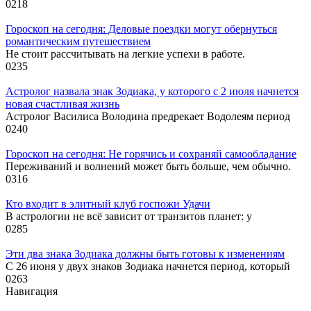
0
218
Гороскоп на сегодня: Деловые поездки могут обернуться
романтическим путешествием
Не стоит рассчитывать на легкие успехи в работе.
0
235
Астролог назвала знак Зодиака, у которого с 2 июля начнется
новая счастливая жизнь
Астролог Василиса Володина предрекает Водолеям период
0
240
Гороскоп на сегодня: Не горячись и сохраняй самообладание
Переживаний и волнений может быть больше, чем обычно.
0
316
Кто входит в элитный клуб госпожи Удачи
В астрологии не всё зависит от транзитов планет: у
0
285
Эти два знака Зодиака должны быть готовы к изменениям
С 26 июня у двух знаков Зодиака начнется период, который
0
263
Навигация