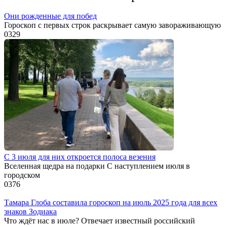
Они рожденные для побед
Гороскоп с первых строк раскрывает самую завораживающую
0
329
С 3 июля для них откроется полоса везения
Вселенная щедра на подарки С наступлением июля в
городском
0
376
Тамара Глоба составила гороскоп на июль 2025 года для всех
знаков Зодиака
Что ждёт нас в июле? Отвечает известный российский