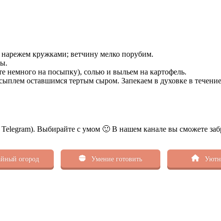
и нарежем кружками; ветчину мелко порубим.
ы.
те немного на посыпку), солью и выльем на картофель.
сыплем оставшимся тертым сыром. Запекаем в духовке в течение
ь Telegram). Выбирайте с умом 🙂 В нашем канале вы сможете заб
йный огород
Умение готовить
Уютн