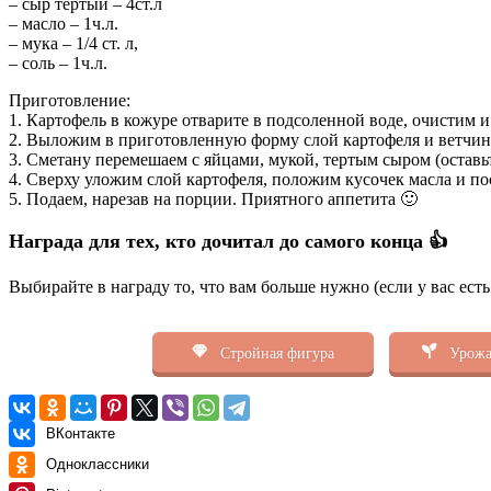
– сыр тертый – 4ст.л
– масло – 1ч.л.
– мука – 1/4 ст. л,
– соль – 1ч.л.
Приготовление:
1. Картофель в кожуре отварите в подсоленной воде, очистим 
2. Выложим в приготовленную форму слой картофеля и ветчин
3. Сметану перемешаем с яйцами, мукой, тертым сыром (оставь
4. Сверху уложим слой картофеля, положим кусочек масла и по
5. Подаем, нарезав на порции. Приятного аппетита 🙂
Награда для тех, кто дочитал до самого конца 👍
Выбирайте в награду то, что вам больше нужно (если у вас ест
Стройная фигура
Урожа
ВКонтакте
Одноклассники