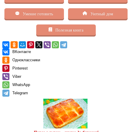
Умение готовить
Уютный дом
Полезная книга
ВКонтакте
Одноклассники
Pinterest
Viber
WhatsApp
Telegram