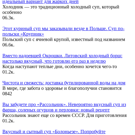
идеальный вариант для жарких дней
Холодник — это традиционный холодный суп, который
особенно
0
6.3к.
Этот куриный суп мы заказывали везде в Польше. Суп по-
польски «Крупник»
Польский суп с ячневой крупой, известный под названием
0
6.6к.
Вместо надоевшей Окрошки. Литовский холодный борщ:
настолько вкусный, что готовлю его раз в неделю
Когда наступают теплые дни, особенно хочется чего-то
0
1.2к.
Чистота и свежесть: доставка бутилированной воды на дом
В мире, где забота о здоровье и благополучии становится
0
842
Вы забудете про «Рассольник». Невероятно вкусный суп из
фарша, соленых огурцов и перловки: новый рецепт
Рассольник знают еще со времен СССР. Для приготовления
0
1.2к.
Вкусный и сытный cуп «Болоньезе». Попробуйте