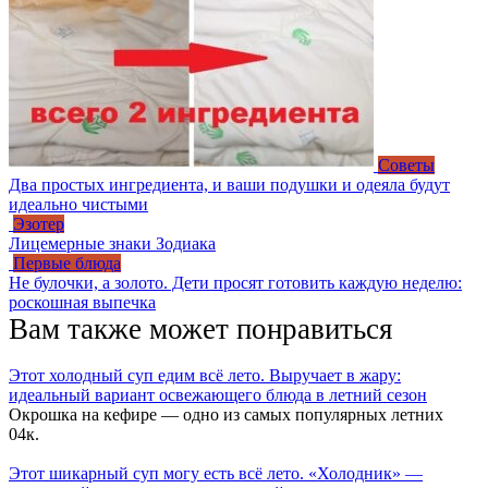
Советы
Два простых ингредиента, и ваши подушки и одеяла будут
идеально чистыми
Эзотер
Лицемерные знаки Зодиака
Первые блюда
Не булочки, а золото. Дети просят готовить каждую неделю:
роскошная выпечка
Вам также может понравиться
Этот холодный суп едим всё лето. Выручает в жару:
идеальный вариант освежающего блюда в летний сезон
Окрошка на кефире — одно из самых популярных летних
0
4к.
Этот шикарный суп могу есть всё лето. «Холодник» —