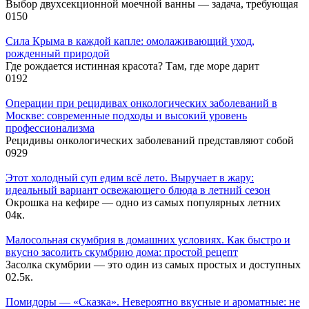
Выбор двухсекционной моечной ванны — задача, требующая
0
150
Сила Крыма в каждой капле: омолаживающий уход,
рожденный природой
Где рождается истинная красота? Там, где море дарит
0
192
Операции при рецидивах онкологических заболеваний в
Москве: современные подходы и высокий уровень
профессионализма
Рецидивы онкологических заболеваний представляют собой
0
929
Этот холодный суп едим всё лето. Выручает в жару:
идеальный вариант освежающего блюда в летний сезон
Окрошка на кефире — одно из самых популярных летних
0
4к.
Малосольная скумбрия в домашних условиях. Как быстро и
вкусно засолить скумбрию дома: простой рецепт
Засолка скумбрии — это один из самых простых и доступных
0
2.5к.
Помидоры — «Сказка». Невероятно вкусные и ароматные: не