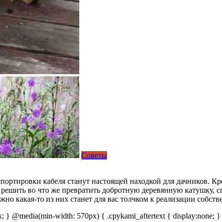
Советы
портировки кабеля станут настоящей находкой для дачников. Кр
м решить во что же превратить добротную деревянную катушку, 
но какая-то из них станет для вас толчком к реализации собств
px; } @media(min-width: 570px) { .cpykami_aftertext { display:none; }