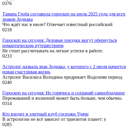
0
376
Тамара Глоба составила гороскоп на июль 2025 года для всех
знаков Зодиака
Что ждёт нас в июле? Отвечает известный российский
0
218
Гороскоп на сегодня: Деловые поездки могут обернуться
романтическим путешествием
Не стоит рассчитывать на легкие успехи в работе.
0
233
Астролог назвала знак Зодиака, у которого с 2 июля начнется
новая счастливая жизнь
Астролог Василиса Володина предрекает Водолеям период
0
240
Гороскоп на сегодня: Не горячись и сохраняй самообладание
Переживаний и волнений может быть больше, чем обычно.
0
314
Кто входит в элитный клуб госпожи Удачи
В астрологии не всё зависит от транзитов планет: у
0
285