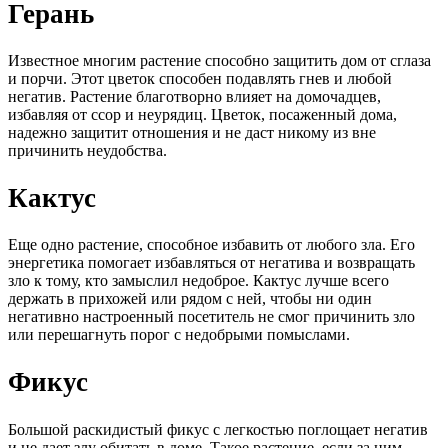
Герань
Известное многим растение способно защитить дом от сглаза
и порчи. Этот цветок способен подавлять гнев и любой
негатив. Растение благотворно влияет на домочадцев,
избавляя от ссор и неурядиц. Цветок, посаженный дома,
надежно защитит отношения и не даст никому из вне
причинить неудобства.
Кактус
Еще одно растение, способное избавить от любого зла. Его
энергетика помогает избавляться от негатива и возвращать
зло к тому, кто замыслил недоброе. Кактус лучше всего
держать в прихожей или рядом с ней, чтобы ни один
негативно настроенный посетитель не смог причинить зло
или перешагнуть порог с недобрыми помыслами.
Фикус
Большой раскидистый фикус с легкостью поглощает негатив
и не дает злу обитать в доме. Такое растение, если за ним