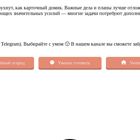
рухнут, как карточный домик. Важные дела и планы лучше отлож
ующих значительных усилий — многие задачи потребуют дополни
ь Telegram). Выбирайте с умом 🙂 В нашем канале вы сможете заб
йный огород
Умение готовить
Уютн