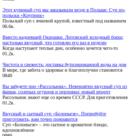
Этот куриный суп мы заказывали везде в Польше. Суп по-
польски «Крупник»
Польский суп с ячневой крупой, известный под названием
0
6.6к.
Вместо надоевшей Окрошки. Литовский холодный борщ:
настолько вкусный, что готовлю его раз в неделю
Когда наступают теплые дни, особенно хочется чего-то
0
1.2к.
Чистота и свежесть: доставка бутилированной воды на дом
В мире, где забота о здоровье и благополучии становится
0
840
Вы забудете про «Рассольник». Невероятно вкусный суп из
фарша, соленых огурцов и перловки: новый рецепт
Рассольник знают еще со времен СССР. Для приготовления
0
1.2к.
Вкусный и сытный cуп «Болоньезе». Попробуйте
приготовить, вам точно понравится
Суп «Болоньезе» – это сытное и ароматное блюдо,
вдохновлённое
0
980