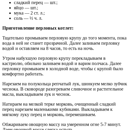
сладкий перец — шт.;
яйцо — шт.;
мука — 2 ст. л.;
соль — ½ ч. л.
Приготовление перловых котлет:
Тщательно промываем перловую крупу до того момента, пока
вода в ней не станет прозрачной. Далее заливаем перловку
водой и оставляем на 8 часов, то есть на ночь.
Утром набухшую перловую крупу перекладываем в
кастрюлю, обильно заливаем водой и варим полчаса. Далее
перловку промываем в холодной воде, чтобы с крупой было
комфортно работать.
Нарезаем на полукольца репчатый лук, шинкуем мелко зубчик
чеснока. В сковороде разогреваем сливочное и растительное
масла, выкладываем лук и чеснок.
Натираем на мелкой терке морковь, очищенный сладкий
перец нарезаем маленькими кубиками. Выкладываем к
мягкому луку перец и морковь, перемешиваем.
Обжариваем овощную массу на умеренном огне 5-7 минут.
Даем овощной массе слегка остыть.