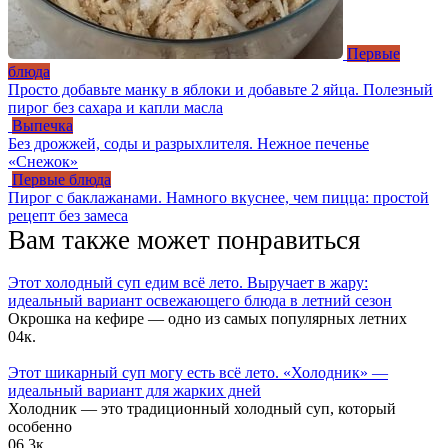
Первые
блюда
Просто добавьте манку в яблоки и добавьте 2 яйца. Полезный
пирог без сахара и капли масла
Выпечка
Без дрожжей, соды и разрыхлителя. Нежное печенье
«Снежок»
Первые блюда
Пирог с баклажанами. Намного вкуснее, чем пицца: простой
рецепт без замеса
Вам также может понравиться
Этот холодный суп едим всё лето. Выручает в жару:
идеальный вариант освежающего блюда в летний сезон
Окрошка на кефире — одно из самых популярных летних
0
4к.
Этот шикарный суп могу есть всё лето. «Холодник» —
идеальный вариант для жарких дней
Холодник — это традиционный холодный суп, который
особенно
0
6.3к.