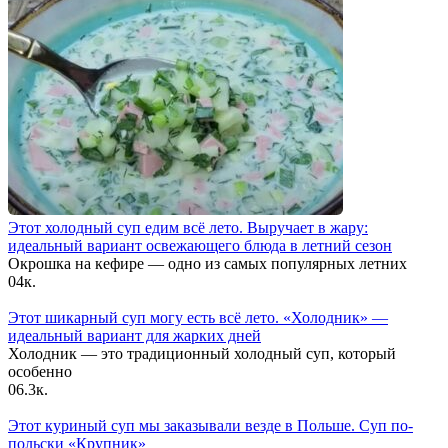
Этот холодный суп едим всё лето. Выручает в жару:
идеальный вариант освежающего блюда в летний сезон
Окрошка на кефире — одно из самых популярных летних
0
4к.
Этот шикарный суп могу есть всё лето. «Холодник» —
идеальный вариант для жарких дней
Холодник — это традиционный холодный суп, который
особенно
0
6.3к.
Этот куриный суп мы заказывали везде в Польше. Суп по-
польски «Крупник»