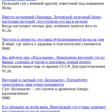
Польский суп с ячневой крупой, известный под названием
0
6.6к.
Вместо надоевшей Окрошки. Литовский холодный борщ:
настолько вкусный, что готовлю его раз в неделю
Когда наступают теплые дни, особенно хочется чего-то
0
1.2к.
Чистота и свежесть: доставка бутилированной воды на дом
В мире, где забота о здоровье и благополучии становится
0
840
Вы забудете про «Рассольник». Невероятно вкусный суп из
фарша, соленых огурцов и перловки: новый рецепт
Рассольник знают еще со времен СССР. Для приготовления
0
1.2к.
Вкусный и сытный cуп «Болоньезе». Попробуйте
приготовить, вам точно понравится
Суп «Болоньезе» – это сытное и ароматное блюдо,
вдохновлённое
0
980
Его обожают во всём мире. Венгерский суп-гуляш: поможет
восстановиться после праздников