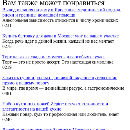
Вам также может понравиться
Вывод из запоя на дому в Ярославле: медицинский подход,
риски и границы домашней помощи
Алкогольная зависимость относится к числу хронических
0
231
Купить бытовку для дачи в Москве: уют на вашем участке
Когда речь идет о дачной жизни, каждый из нас мечтает
0
278
Торт на заказ: сладкие моменты для особых случаев
Торт — это не просто десерт. Это настоящая символика
0
219
Заказать суши и роллы с доставкой: вкусное путешествие
прямо к вашему порогу
В мире, где время — ценнейший ресурс, а гастрономические
0
481
Набор кухонных ножей Zepter: искусство точности и
элегантности на вашей кухне
Каждый повар, будь то профессионал или любитель, знает
0
240
Лечебно-диагностический центр в Москве: на пути к