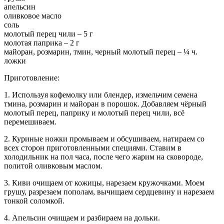
апельсин
оливковое масло
соль
молотый перец чили – 5 г
молотая паприка – 2 г
майоран, розмарин, тмин, черный молотый перец – ¼ ч.
ложки
Приготовление:
1. Используя кофемолку или блендер, измельчим семена
тмина, розмарин и майоран в порошок.
Добавляем чёрный
молотый перец, паприку и молотый перец чили, всё
перемешиваем.
2. Куриные ножки промываем и обсушиваем, натираем со
всех сторон приготовленными специями. Ставим в
холодильник на пол часа, после чего жарим на сковороде,
политой оливковым маслом.
3. Киви очищаем от кожицы, нарезаем кружочками. Моем
грушу, разрезаем пополам, вычищаем сердцевину и нарезаем
тонкой соломкой.
4. Апельсин очищаем и разбираем на дольки.