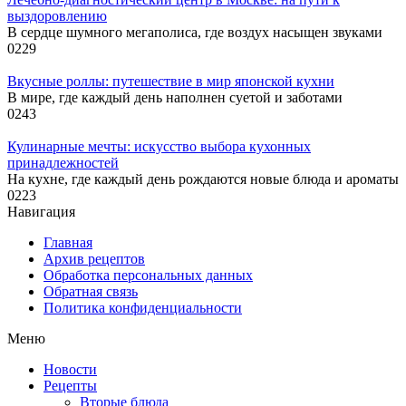
выздоровлению
В сердце шумного мегаполиса, где воздух насыщен звуками
0
229
Вкусные роллы: путешествие в мир японской кухни
В мире, где каждый день наполнен суетой и заботами
0
243
Кулинарные мечты: искусство выбора кухонных
принадлежностей
На кухне, где каждый день рождаются новые блюда и ароматы
0
223
Навигация
Главная
Архив рецептов
Обработка персональных данных
Обратная связь
Политика конфиденциальности
Меню
Новости
Рецепты
Вторые блюда