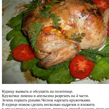
Курицу вымыть и обсушить на полотенце.
Кружочки лимона и апельсина разрезать на 4 части.
Зелень порвать руками.Чеснок нарезать кружочками.
В курице ножом сделать несколько надрезов и вложить
в эти надрезы,в один кусочек лимона,в другой кусочек апельси