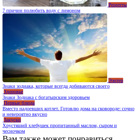
Рецепты
7 причин полюбить воду с лимоном
Эзотер
Знаки зодиака, которые всегда добиваются своего
Здоровье
Знаки Зодиака с богатырским здоровьем
Первые блюда
Вместо надоевших котлет. Готовлю дома на сковороде: сочно
и невероятно вкусно
Закуски
Хрустящий хлебушек пропитанный маслом, сыром и
чесночком
Вам также может понравиться