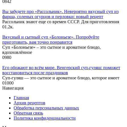
0
842
Вы забудете про «Рассольник». Невероятно вкусный суп из
фарша, соленых огурцов и перловки: новый рецепт
Рассольник знают еще со времен СССР. Для приготовления
0
1.2к.
Вкусный и сытный cуп «Болоньезе». Попробуйте
приготовить, вам точно понравится
Суп «Болоньезе» – это сытное и ароматное блюдо,
вдохновлённое
0
980
Его обожают во всём мире. Венгерский суп-гуляш: поможет
восстановиться после праздников
Суп-гуляш — это сытное и ароматное блюдо, которое имеет
0
1000
Навигация
Главная
Архив рецептов
Обработка персональных данных
Обратная связь
Политика конфиденциальности