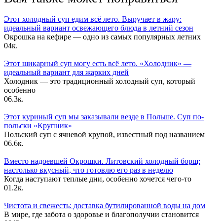
Этот холодный суп едим всё лето. Выручает в жару:
идеальный вариант освежающего блюда в летний сезон
Окрошка на кефире — одно из самых популярных летних
0
4к.
Этот шикарный суп могу есть всё лето. «Холодник» —
идеальный вариант для жарких дней
Холодник — это традиционный холодный суп, который
особенно
0
6.3к.
Этот куриный суп мы заказывали везде в Польше. Суп по-
польски «Крупник»
Польский суп с ячневой крупой, известный под названием
0
6.6к.
Вместо надоевшей Окрошки. Литовский холодный борщ:
настолько вкусный, что готовлю его раз в неделю
Когда наступают теплые дни, особенно хочется чего-то
0
1.2к.
Чистота и свежесть: доставка бутилированной воды на дом
В мире, где забота о здоровье и благополучии становится