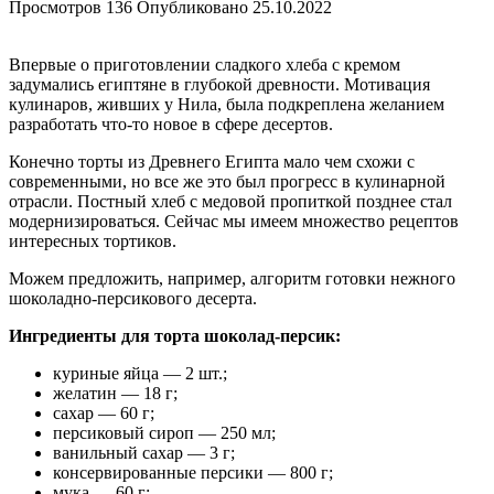
Просмотров
136
Опубликовано
25.10.2022
Впервые о приготовлении сладкого хлеба с кремом
задумались египтяне в глубокой древности. Мотивация
кулинаров, живших у Нила, была подкреплена желанием
разработать что-то новое в сфере десертов.
Конечно торты из Древнего Египта мало чем схожи с
современными, но все же это был прогресс в кулинарной
отрасли. Постный хлеб с медовой пропиткой позднее стал
модернизироваться. Сейчас мы имеем множество рецептов
интересных тортиков.
Можем предложить, например, алгоритм готовки нежного
шоколадно-персикового десерта.
Ингредиенты для торта шоколад-персик:
куриные яйца — 2 шт.;
желатин — 18 г;
сахар — 60 г;
персиковый сироп — 250 мл;
ванильный сахар — 3 г;
консервированные персики — 800 г;
мука — 60 г;