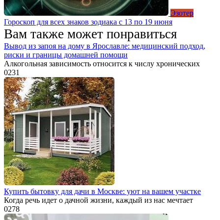
Эзотер
Гороскоп для всех знаков зодиака с 13 по 19 июня
Вам также может понравиться
Вывод из запоя на дому в Ярославле: медицинский подход,
риски и границы домашней помощи
Алкогольная зависимость относится к числу хронических
0
231
Купить бытовку для дачи в Москве: уют на вашем участке
Когда речь идет о дачной жизни, каждый из нас мечтает
0
278