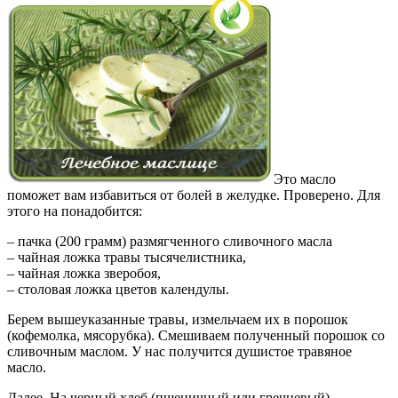
Это масло
поможет вам избавиться от болей в желудке. Проверено. Для
этого на понадобится:
– пачка (200 грамм) размягченного сливочного масла
– чайная ложка травы тысячелистника,
– чайная ложка зверобоя,
– столовая ложка цветов календулы.
Берем вышеуказанные травы, измельчаем их в порошок
(кофемолка, мясорубка). Смешиваем полученный порошок со
сливочным маслом. У нас получится душистое травяное
масло.
Далее. На черный хлеб (пшеничный или гречневый),