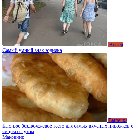
Эзотер
Самый умный знак зодиака
Выпечка
Быстрое бездрожжевое тесто для самых вкусных пирожков с
яйцом и луком
Маковник