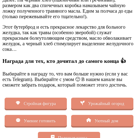
размером как два спичечных коробка намазываем чайную
ложку полученного травяного масла. Едим за полчаса до еды
(только пережевывайте его тщательно!).
Этот бутерброд и есть прекрасное лекарство для больного
желудка, так как травы (особенно зверобой) служат
прекрасным болеутоляющим средством, масло обволакивает
желудок, а черный хлеб стимулирует выделение желудочного
сока…
Награда для тех, кто дочитал до самого конца 👍
Выбирайте в награду то, что вам больше нужно (если у вас
есть Telegram). Выбирайте с умом 🙂 В нашем канале вы
сможете забрать подарок, который поможет этого достичь.
Стройная фигура
Урожайный огород
Умение готовить
Уютный дом
Полезная книга