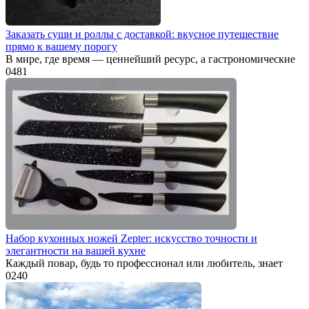
Заказать суши и роллы с доставкой: вкусное путешествие
прямо к вашему порогу
В мире, где время — ценнейший ресурс, а гастрономические
0
481
Набор кухонных ножей Zepter: искусство точности и
элегантности на вашей кухне
Каждый повар, будь то профессионал или любитель, знает
0
240