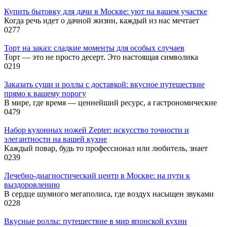
Купить бытовку для дачи в Москве: уют на вашем участке
Когда речь идет о дачной жизни, каждый из нас мечтает
0
277
Торт на заказ: сладкие моменты для особых случаев
Торт — это не просто десерт. Это настоящая символика
0
219
Заказать суши и роллы с доставкой: вкусное путешествие
прямо к вашему порогу
В мире, где время — ценнейший ресурс, а гастрономические
0
479
Набор кухонных ножей Zepter: искусство точности и
элегантности на вашей кухне
Каждый повар, будь то профессионал или любитель, знает
0
239
Лечебно-диагностический центр в Москве: на пути к
выздоровлению
В сердце шумного мегаполиса, где воздух насыщен звуками
0
228
Вкусные роллы: путешествие в мир японской кухни