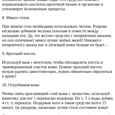
нормализовать кислотно-щелочной баланс в организме и
утихомирит болезненные процессы.
8. Микоз стопы
При микозе стоп необходимо использовать чеснок. Разрежь
несколько зубчиков чеснока пополам и помести между
пальцами ног. Да, это жгучее средство с неприятным запахом,
но оно излечивает микоз лучше любых мазей! Никакого
неприятного запаха ног и облезшей кожи больше не будет…
9. Вросший ноготь
Используй мазь с ментолом, чтобы обеззаразить ноготь и
травмированный участок кожи. Помни: вросший ноготь
нельзя удалять самостоятельно, нужно обязательно обратиться
к врачу!
10. Огрубевшая кожа
Чтобы снять ороговевший слой кожи с легкостью, используй
ванночку для ног с перекисью водорода. На 1, 5 л воды добавь
4 ст. л. перекиси. Подержав ноги в таком средстве всего 15
минут, ты увидишь, насколько лучше стало состояние кожи!