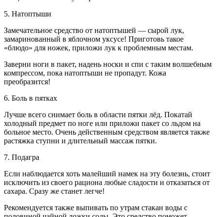
5. Натоптыши
Замечательное средство от натоптышей — сырой лук,
замаринованный в яблочном уксусе! Приготовь такое
«блюдо» для ножек, приложи лук к проблемным местам.
Заверни ноги в пакет, надень носки и спи с таким волшебным
компрессом, пока натоптыши не пропадут. Кожа
преобразится!
6. Боль в пятках
Лучше всего снимает боль в области пятки лёд. Покатай
холодный предмет по ноге или приложи пакет со льдом на
больное место. Очень действенным средством является также
растяжка ступни и длительный массаж пятки.
7. Подагра
Если наблюдается хоть малейший намек на эту болезнь, стоит
исключить из своего рациона любые сладости и отказаться от
сахара. Сразу же станет легче!
Рекомендуется также выпивать по утрам стакан воды с
половиной чайной ложки соды. Это средство поможет