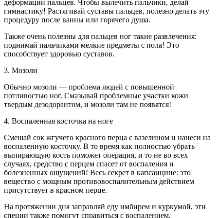
деформации пальцев. Чтобы вылечить пальчики, делай
гимнастику! Растягивай суставы пальцев, полезно делать эту
процедуру после ванны или горячего душа.
Также очень полезны для пальцев ног такие развлечения:
поднимай пальчиками мелкие предметы с пола! Это
способствует здоровью суставов.
3. Мозоли
Обычно мозоли — проблема людей с повышенной
потливостью ног. Смазывай проблемные участки кожи
твердым дезодорантом, и мозоли там не появятся!
4. Воспаленная косточка на ноге
Смешай сок жгучего красного перца с вазелином и нанеси на
воспаленную косточку. В то время как полностью убрать
выпирающую кость поможет операция, и то не во всех
случаях, средство с перцем спасет от воспаления и
болезненных ощущений! Весь секрет в капсаицине: это
вещество с мощным противовоспалительным действием
присутствует в красном перце.
На протяжении дня заправляй еду имбирем и куркумой, эти
специи также помогут справиться с воспалением.