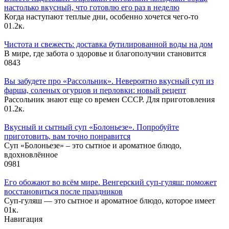
настолько вкусный, что готовлю его раз в неделю
Когда наступают теплые дни, особенно хочется чего-то
0
1.2к.
Чистота и свежесть: доставка бутилированной воды на дом
В мире, где забота о здоровье и благополучии становится
0
843
Вы забудете про «Рассольник». Невероятно вкусный суп из
фарша, соленых огурцов и перловки: новый рецепт
Рассольник знают еще со времен СССР. Для приготовления
0
1.2к.
Вкусный и сытный cуп «Болоньезе». Попробуйте
приготовить, вам точно понравится
Суп «Болоньезе» – это сытное и ароматное блюдо,
вдохновлённое
0
981
Его обожают во всём мире. Венгерский суп-гуляш: поможет
восстановиться после праздников
Суп-гуляш — это сытное и ароматное блюдо, которое имеет
0
1к.
Навигация