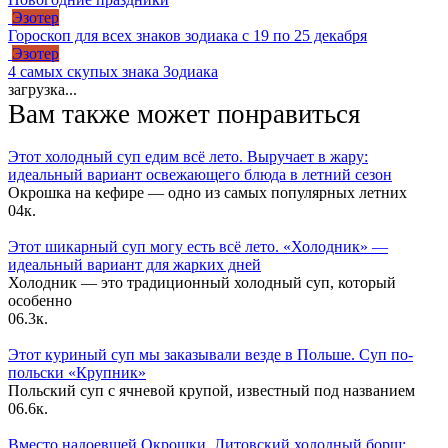
Эзотер
Гороскоп для всех знаков зодиака с 19 по 25 декабря
Эзотер
4 самых скупых знака Зодиака
загрузка...
Вам также может понравиться
Этот холодный суп едим всё лето. Выручает в жару:
идеальный вариант освежающего блюда в летний сезон
Окрошка на кефире — одно из самых популярных летних
0
4к.
Этот шикарный суп могу есть всё лето. «Холодник» —
идеальный вариант для жарких дней
Холодник — это традиционный холодный суп, который
особенно
0
6.3к.
Этот куриный суп мы заказывали везде в Польше. Суп по-
польски «Крупник»
Польский суп с ячневой крупой, известный под названием
0
6.6к.
Вместо надоевшей Окрошки. Литовский холодный борщ: