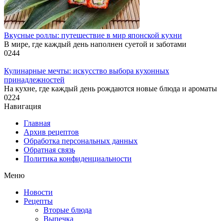
Вкусные роллы: путешествие в мир японской кухни
В мире, где каждый день наполнен суетой и заботами
0
244
Кулинарные мечты: искусство выбора кухонных
принадлежностей
На кухне, где каждый день рождаются новые блюда и ароматы
0
224
Навигация
Главная
Архив рецептов
Обработка персональных данных
Обратная связь
Политика конфиденциальности
Меню
Новости
Рецепты
Вторые блюда
Выпечка