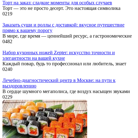
Торт на заказ: сладкие моменты для особых случаев
Торт — это не просто десерт. Это настоящая символика
0
219
Заказать суши и роллы с доставкой: вкусное путешествие
прямо к вашему порогу
В мире, где время — ценнейший ресурс, а гастрономические
0
482
Набор кухонных ножей Zepter: искусство точности и
элегантности на вашей кухне
Каждый повар, будь то профессионал или любитель, знает
0
240
Лечебно-диагностический центр в Москве: на пути к
выздоровлению
В сердце шумного мегаполиса, где воздух насыщен звуками
0
229