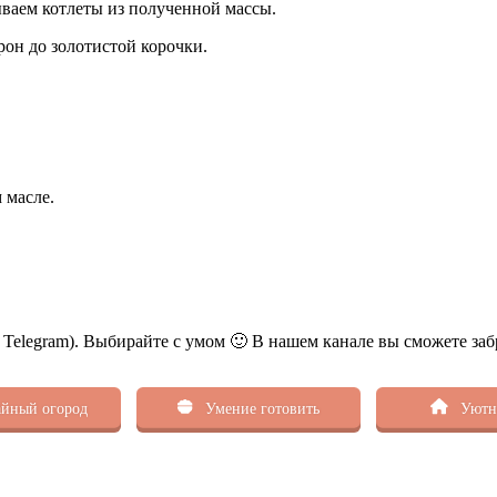
ываем котлеты из полученной массы.
рон до золотистой корочки.
 масле.
ь Telegram). Выбирайте с умом 🙂 В нашем канале вы сможете заб
йный огород
Умение готовить
Уютн