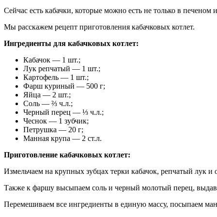
Сейчас есть кабачки, которые можно есть не только в печеном 
Мы расскажем рецепт приготовления кабачковых котлет.
Ингредиенты для кабачковых котлет:
Кабачок — 1 шт.;
Лук репчатый — 1 шт.;
Картофель — 1 шт.;
Фарш куриный — 500 г;
Яйца — 2 шт.;
Соль — ⅔ ч.л.;
Черный перец — ⅓ ч.л.;
Чеснок — 1 зубчик;
Петрушка — 20 г;
Манная крупа — 2 ст.л.
Приготовление кабачковых котлет:
Измельчаем на крупных зубцах терки кабачок, репчатый лук 
Также к фаршу высыпаем соль и черный молотый перец, выдавл
Перемешиваем все ингредиенты в единую массу, посыпаем манн