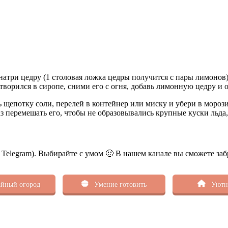
натри цедру (1 столовая ложка цедры получится с пары лимонов)
творился в сиропе, сними его с огня, добавь лимонную цедру и о
 щепотку соли, перелей в контейнер или миску и убери в морози
з перемешать его, чтобы не образовывались крупные куски льда,
ь Telegram). Выбирайте с умом 🙂 В нашем канале вы сможете заб
йный огород
Умение готовить
Уютн