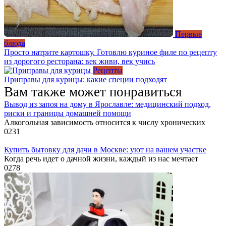
Первые
блюда
Просто натрите картошку. Готовлю куриное филе по рецепту
из дорогого ресторана: век живи, век учись
Рецепты
Приправы для курицы: какие специи подходят
Вам также может понравиться
Вывод из запоя на дому в Ярославле: медицинский подход,
риски и границы домашней помощи
Алкогольная зависимость относится к числу хронических
0
231
Купить бытовку для дачи в Москве: уют на вашем участке
Когда речь идет о дачной жизни, каждый из нас мечтает
0
278