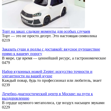
Торт на заказ: сладкие моменты для особых случаев
Торт — это не просто десерт. Это настоящая символика
0
219
Заказать суши и роллы с доставкой: вкусное путешествие
прямо к вашему порогу
В мире, где время — ценнейший ресурс, а гастрономические
0
479
Набор кухонных ножей Zepter: искусство точности и
элегантности на вашей кухне
Каждый повар, будь то профессионал или любитель, знает
0
239
Лечебно-диагностический центр в Москве: на пути к
выздоровлению
В сердце шумного мегаполиса, где воздух насыщен звуками
0
229