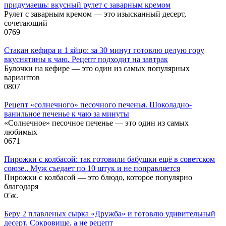
придумаешь: вкусный рулет с заварным кремом
Рулет с заварным кремом — это изысканный десерт,
сочетающий
0
769
Стакан кефира и 1 яйцо: за 30 минут готовлю целую гору
вкуснятины к чаю. Рецепт подходит на завтрак
Булочки на кефире — это один из самых популярных
вариантов
0
807
Рецепт «солнечного» песочного печенья. Шоколадно-
ванильное печенье к чаю за минуты
«Солнечное» песочное печенье — это один из самых
любимых
0
671
Пирожки с колбасой: так готовили бабушки ещё в советском
союзе.. Муж съедает по 10 штук и не поправляется
Пирожки с колбасой — это блюдо, которое популярно
благодаря
0
5к.
Беру 2 плавленых сырка «Дружба» и готовлю удивительный
десерт. Сокровище, а не рецепт