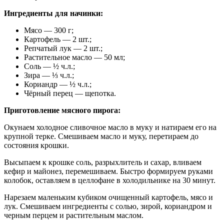
Ингредиенты для начинки:
Мясо — 300 г;
Картофель — 2 шт.;
Репчатый лук — 2 шт.;
Растительное масло — 50 мл;
Соль — ½ ч.л.;
Зира — ⅓ ч.л.;
Кориандр — ½ ч.л.;
Чёрный перец — щепотка.
Приготовление мясного пирога:
Окунаем холодное сливочное масло в муку и натираем его на
крупной терке. Смешиваем масло и муку, перетираем до
состояния крошки.
Высыпаем к крошке соль, разрыхлитель и сахар, вливаем
кефир и майонез, перемешиваем. Быстро формируем руками
колобок, оставляем в целлофане в холодильнике на 30 минут.
Нарезаем маленьким кубиком очищенный картофель, мясо и
лук. Смешиваем ингредиенты с солью, зирой, кориандром и
черным перцем и растительным маслом.