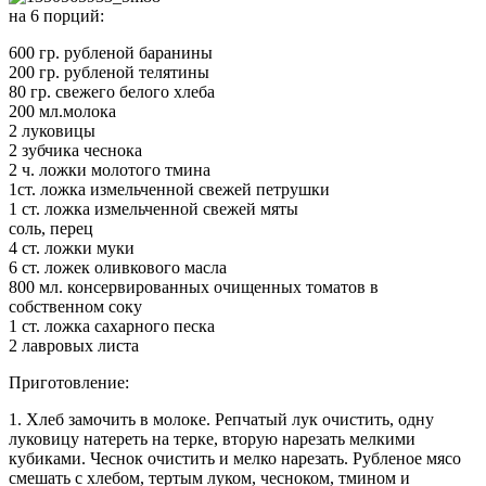
на 6 порций:
600 гр. рубленой баранины
200 гр. рубленой телятины
80 гр. свежего белого хлеба
200 мл.молока
2 луковицы
2 зубчика чеснока
2 ч. ложки молотого тмина
1ст. ложка измельченной свежей петрушки
1 ст. ложка измельченной свежей мяты
соль, перец
4 ст.
ложки муки
6 ст. ложек оливкового масла
800 мл. консервированных очищенных томатов в
собственном соку
1 ст. ложка сахарного песка
2 лавровых листа
Приготовление:
1. Хлеб замочить в молоке. Репчатый лук очистить, одну
луковицу натереть на терке, вторую нарезать мелкими
кубиками. Чеснок очистить и мелко нарезать. Рубленое мясо
смешать с хлебом, тертым луком, чесноком, тмином и