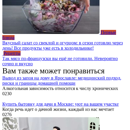
Первые
блюда
Вкусный салат со свеклой и огурцом: в сезон готовлю через
день! Все продукты уже есть в холодильнике!
Рецепты
Так мясо по-французски вы ещё не готовили. Невероятно
сочно и вкусно
Вам также может понравиться
Вывод из запоя на дому в Ярославле: медицинский подход,
риски и границы домашней помощи
Алкогольная зависимость относится к числу хронических
0
230
Купить бытовку для дачи в Москве: уют на вашем участке
Когда речь идет о дачной жизни, каждый из нас мечтает
0
276