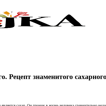
о. Рецепт знаменитого сахарног
 является сахар. Он проник в жизнь человека сравнительно неда