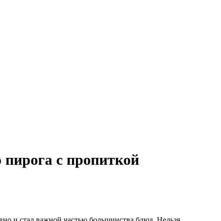
о пирога с пропиткой
вно и стал важной частью большинства блюд. Нельзя