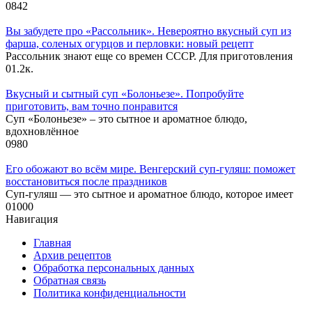
0
842
Вы забудете про «Рассольник». Невероятно вкусный суп из
фарша, соленых огурцов и перловки: новый рецепт
Рассольник знают еще со времен СССР. Для приготовления
0
1.2к.
Вкусный и сытный cуп «Болоньезе». Попробуйте
приготовить, вам точно понравится
Суп «Болоньезе» – это сытное и ароматное блюдо,
вдохновлённое
0
980
Его обожают во всём мире. Венгерский суп-гуляш: поможет
восстановиться после праздников
Суп-гуляш — это сытное и ароматное блюдо, которое имеет
0
1000
Навигация
Главная
Архив рецептов
Обработка персональных данных
Обратная связь
Политика конфиденциальности