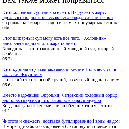
Вам также может понравиться
Этот холодный суп едим всё лето. Выручает в жару:
идеальный вариант освежающего блюда в летний сезон
Окрошка на кефире — одно из самых популярных летних
0
4к.
Этот шикарный суп могу есть всё лето. «Холодник» —
идеальный вариант для жарких дней
Холодник — это традиционный холодный суп, который
особенно
0
6.3к.
Этот куриный суп мы заказывали везде в Польше. Суп по-
польски «Крупник»
Польский суп с ячневой крупой, известный под названием
0
6.6к.
Вместо надоевшей Окрошки. Литовский холодный борщ:
настолько вкусный, что готовлю его раз в неделю
Когда наступают теплые дни, особенно хочется чего-то
0
1.2к.
Чистота и свежесть: доставка бутилированной воды на дом
В мире, где забота о здоровье и благополучии становится