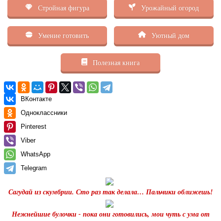
Стройная фигура
Урожайный огород
Умение готовить
Уютный дом
Полезная книга
ВКонтакте
Одноклассники
Pinterest
Viber
WhatsApp
Telegram
Сагудай из скумбрии. Сто раз так делала… Пальчики оближешь!
Нежнейшие булочки - пока они готовились, мои чуть с ума от