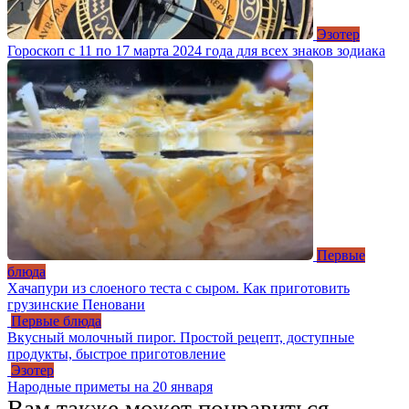
Эзотер
Гороскоп с 11 по 17 марта 2024 года для всех знаков зодиака
Первые
блюда
Хачапури из слоеного теста с сыром. Как приготовить
грузинские Пеновани
Первые блюда
Вкусный молочный пирог. Простой рецепт, доступные
продукты, быстрое приготовление
Эзотер
Народные приметы на 20 января