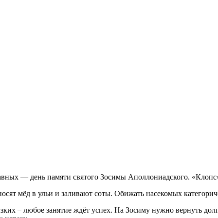
авных — день памяти святого Зосимы Аполлониадского. «Клопс» 
носят мёд в ульи и заливают соты. Обижать насекомых категорич
зких – любое занятие ждёт успех. На Зосиму нужно вернуть дол