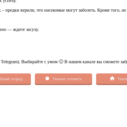
 успеху.
 – предки верили, что насекомые могут заболеть. Кроме того, н
вно — ждите засуху.
ь Telegram). Выбирайте с умом 🙂 В нашем канале вы сможете заб
йный огород
Умение готовить
Уютн