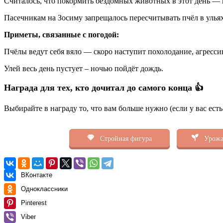
Считалось, что покормить бездомных животных в этот день — к
Пасечникам на Зосиму запрещалось пересчитывать пчёл в ульях
Приметы, связанные с погодой:
Пчёлы ведут себя вяло — скоро наступит похолодание, агресси
Улей весь день пустует – ночью пойдёт дождь.
Награда для тех, кто дочитал до самого конца 👍
Выбирайте в награду то, что вам больше нужно (если у вас ест
Стройная фигура
Урожа
ВКонтакте
Одноклассники
Pinterest
Viber