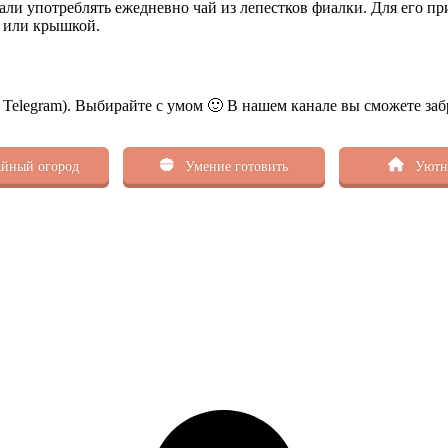
ли употреблять ежедневно чай из лепестков фиалки. Для его при
м или крышкой.
ь Telegram). Выбирайте с умом 🙂 В нашем канале вы сможете заб
йный огород
Умение готовить
Уютн