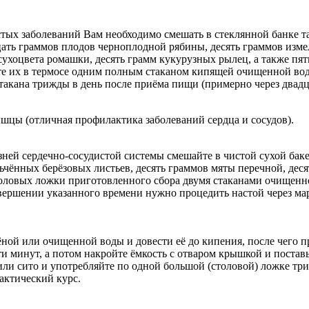
тых заболеваний Вам необходимо смешать в стеклянной банке та
дцать граммов плодов черноплодной рябины, десять граммов изме
сухоцвета ромашки, десять грамм кукурузных рылец, а также пя
те их в термосе одним полным стаканом кипящей очищенной воды
такана трижды в день после приёма пищи (примерно через двадц
шцы (отличная профилактика заболеваний сердца и сосудов).
ней сердечно-сосудистой системы смешайте в чистой сухой бак
чённых берёзовых листьев, десять граммов мяты перечной, деся
 столовых ложки приготовленного сбора двумя стаканами очище
 завершении указанного времени нужно процедить настой через м
ой или очищенной воды и довести её до кипения, после чего пр
и минут, а потом накройте ёмкость с отваром крышкой и поставьт
и сито и употребляйте по одной большой (столовой) ложке три –
актический курс.