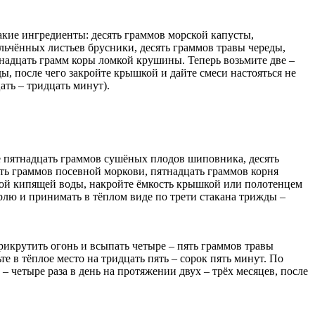
кие ингредиенты: десять граммов морской капусты,
льчённых листьев брусники, десять граммов травы череды,
тнадцать грамм коры ломкой крушины. Теперь возьмите две –
, после чего закройте крышкой и дайте смеси настояться не
ать – тридцать минут).
е пятнадцать граммов сушёных плодов шиповника, десять
ть граммов посевной моркови, пятнадцать граммов корня
нной кипящей воды, накройте ёмкость крышкой или полотенцем
арлю и принимать в тёплом виде по трети стакана трижды –
икрутить огонь и всыпать четыре – пять граммов травы
е в тёплое место на тридцать пять – сорок пять минут. По
 четыре раза в день на протяжении двух – трёх месяцев, после