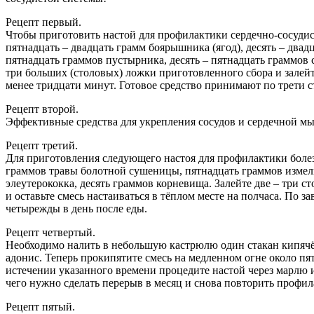
Рецепт первый.
Чтобы приготовить настой для профилактики сердечно-сосудис
пятнадцать – двадцать грамм боярышника (ягод), десять – два
пятнадцать граммов пустырника, десять – пятнадцать граммов 
три больших (столовых) ложки приготовленного сбора и залей
менее тридцати минут. Готовое средство принимают по трети с
Рецепт второй.
Эффективные средства для укрепления сосудов и сердечной мы
Рецепт третий.
Для приготовления следующего настоя для профилактики болез
граммов травы болотной сушеницы, пятнадцать граммов измель
элеутерококка, десять граммов корневища. Залейте две – три
и оставьте смесь настаиваться в тёплом месте на полчаса. По
четырежды в день после еды.
Рецепт четвертый.
Необходимо налить в небольшую кастрюлю один стакан кипячён
адонис. Теперь прокипятите смесь на медленном огне около пят
истечении указанного времени процедите настой через марлю ил
чего нужно сделать перерыв в месяц и снова повторить профил
Рецепт пятый.