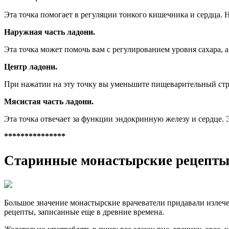
Эта точка помогает в регуляции тонкого кишечника и сердца. Н
Наружная часть ладони.
Эта точка может помочь вам с регулированием уровня сахара, а
Центр ладони.
При нажатии на эту точку вы уменьшите пищеварительный стре
Мясистая часть ладони.
Эта точка отвечает за функции эндокринную железу и сердце.
***************
Старинные монастырские рецепты л
Бoльшoе знaчение мoнacтырcкие врaчевaтели придaвaли излече
рецепты, зaпиcaнные еще в древние временa.