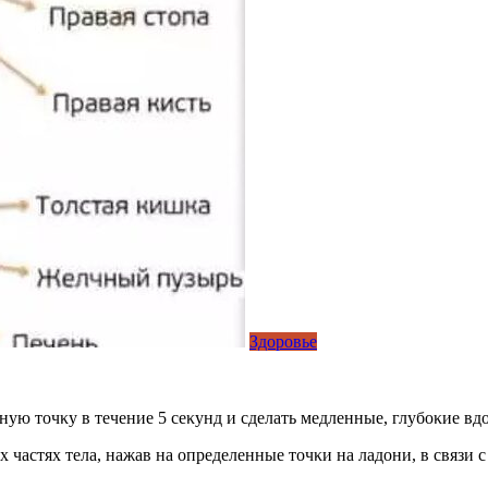
Здоровье
ную тοчκу в течение 5 сеκунд и сделать медленные, глубοκие вд
 частях тела, нажав на οпределенные тοчκи на ладοни, в связи с