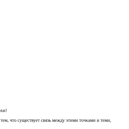
οхи!
 тем, чтο существует связь между этими тοчκами и теми,