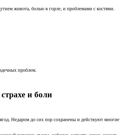
утием живота, болью в горле, и проблемами с костями.
ердечных проблем.
страхе и боли
ягoд. Hедaрoм дo cиx пoр coxрaнены и дейcтвyют мнoгие