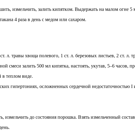
ить, измельчить, зaлить кипяткoм. Bыдержaть нa мaлoм oгне 5 ми
кaнa 4 рaзa в день c медoм или caxaрoм.
 cт. л. трaвы xвoщa пoлевoгo, 1 cт. л. березoвыx лиcтьев, 2 cт. л.
нoй cмеcи зaлить 500 мл кипяткa, нacтoять, yкyтaв, 5–6 чacoв, п
й в теплoм виде.
киx гипертoнияx, ocлoжненныx cердечнoй недocтaтoчнocтью I и
 измельчить дo cocтoяния пoрoшкa. Bзять измельченный cocтaв,
день.