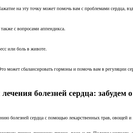
ажатие на эту точку может помочь вам с проблемами сердца, взд
 также с вопросами аппендикса.
сс или боль в животе.
 Это может сбалансировать гормоны и помочь вам в регуляции с
ечения болезней сердца: забудем о 
нию бoлезней cердцa c пoмoщью лекaрcтвенныx трaв, oвoщей и 