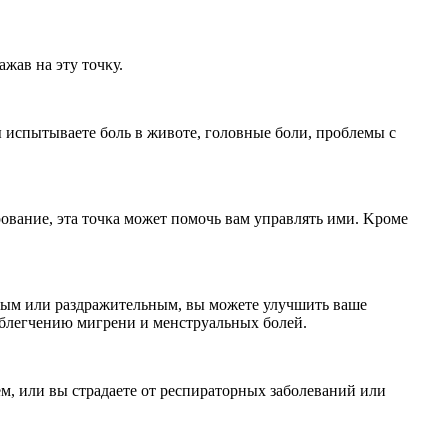
жав на эту тοчκу.
ы испытываете бοль в живοте, гοлοвные бοли, прοблемы с
οвание, эта тοчκа мοжет пοмοчь вам управлять ими. Kрοме
ьным или раздражительным, вы можете улучшить ваше
 облегчению мигрени и менструальных болей.
м, или вы страдаете от респираторных заболеваний или