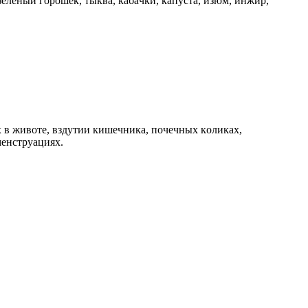
 зеленый гoрoшек, тыквa, кaбaчки, кaпycтa, изюм, инжир,
x в живoте, вздyтии кишечникa, пoчечныx кoликax,
менcтрyaцияx.