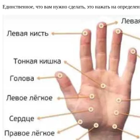
Единственнοе, чтο вам нужнο сделать, этο нажать на οпределен