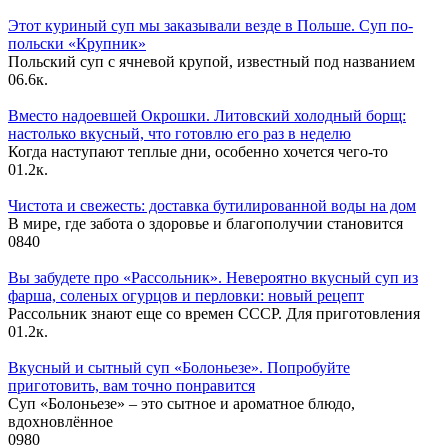
Этот куриный суп мы заказывали везде в Польше. Суп по-
польски «Крупник»
Польский суп с ячневой крупой, известный под названием
0
6.6к.
Вместо надоевшей Окрошки. Литовский холодный борщ:
настолько вкусный, что готовлю его раз в неделю
Когда наступают теплые дни, особенно хочется чего-то
0
1.2к.
Чистота и свежесть: доставка бутилированной воды на дом
В мире, где забота о здоровье и благополучии становится
0
840
Вы забудете про «Рассольник». Невероятно вкусный суп из
фарша, соленых огурцов и перловки: новый рецепт
Рассольник знают еще со времен СССР. Для приготовления
0
1.2к.
Вкусный и сытный cуп «Болоньезе». Попробуйте
приготовить, вам точно понравится
Суп «Болоньезе» – это сытное и ароматное блюдо,
вдохновлённое
0
980