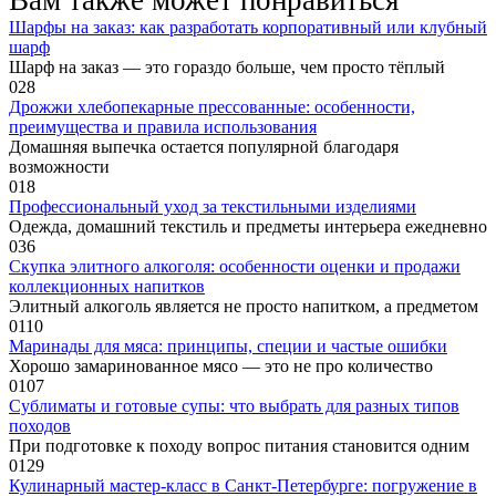
Вам также может понравиться
Шарфы на заказ: как разработать корпоративный или клубный
шарф
Шарф на заказ — это гораздо больше, чем просто тёплый
0
28
Дрожжи хлебопекарные прессованные: особенности,
преимущества и правила использования
Домашняя выпечка остается популярной благодаря
возможности
0
18
Профессиональный уход за текстильными изделиями
Одежда, домашний текстиль и предметы интерьера ежедневно
0
36
Скупка элитного алкоголя: особенности оценки и продажи
коллекционных напитков
Элитный алкоголь является не просто напитком, а предметом
0
110
Маринады для мяса: принципы, специи и частые ошибки
Хорошо замаринованное мясо — это не про количество
0
107
Сублиматы и готовые супы: что выбрать для разных типов
походов
При подготовке к походу вопрос питания становится одним
0
129
Кулинарный мастер-класс в Санкт-Петербурге: погружение в