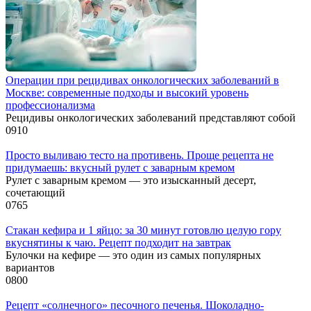
Операции при рецидивах онкологических заболеваний в
Москве: современные подходы и высокий уровень
профессионализма
Рецидивы онкологических заболеваний представляют собой
0
910
Просто выливаю тесто на противень. Проще рецепта не
придумаешь: вкусный рулет с заварным кремом
Рулет с заварным кремом — это изысканный десерт,
сочетающий
0
765
Стакан кефира и 1 яйцо: за 30 минут готовлю целую гору
вкуснятины к чаю. Рецепт подходит на завтрак
Булочки на кефире — это один из самых популярных
вариантов
0
800
Рецепт «солнечного» песочного печенья. Шоколадно-