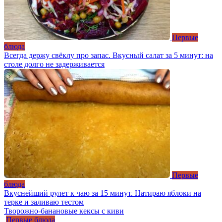
Первые
блюда
Всегда держу свёклу про запас. Вкусный салат за 5 минут: на
столе долго не задерживается
Первые
блюда
Вкуснейший рулет к чаю за 15 минут. Натираю яблоки на
терке и заливаю тестом
Творожно-банановые кексы с киви
Первые блюда