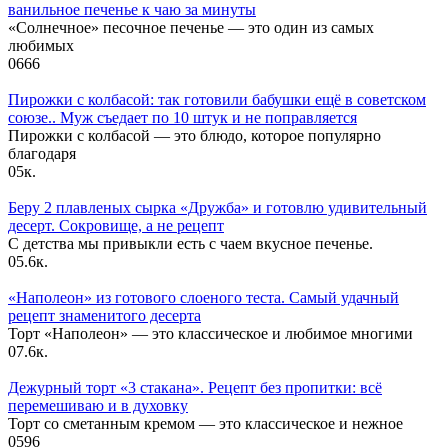
ванильное печенье к чаю за минуты
«Солнечное» песочное печенье — это один из самых
любимых
0
666
Пирожки с колбасой: так готовили бабушки ещё в советском
союзе.. Муж съедает по 10 штук и не поправляется
Пирожки с колбасой — это блюдо, которое популярно
благодаря
0
5к.
Беру 2 плавленых сырка «Дружба» и готовлю удивительный
десерт. Сокровище, а не рецепт
С детства мы привыкли есть с чаем вкусное печенье.
0
5.6к.
«Наполеон» из готового слоеного теста. Самый удачный
рецепт знаменитого десерта
Торт «Наполеон» — это классическое и любимое многими
0
7.6к.
Дежурный торт «3 стакана». Рецепт без пропитки: всё
перемешиваю и в духовку
Торт со сметанным кремом — это классическое и нежное
0
596