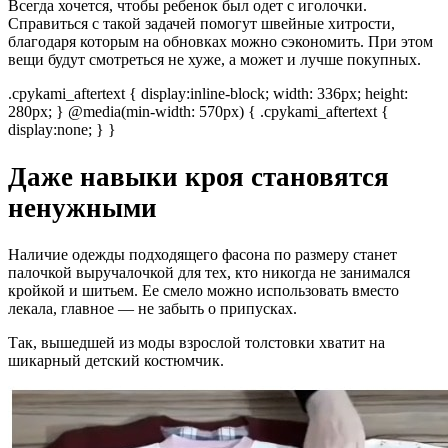
Всегда хочется, чтобы ребенок был одет с иголочки.
Справиться с такой задачей помогут швейные хитрости,
благодаря которым на обновках можно сэкономить. При этом
вещи будут смотреться не хуже, а может и лучше покупных.
.cpykami_aftertext { display:inline-block; width: 336px; height:
280px; } @media(min-width: 570px) { .cpykami_aftertext {
display:none; } }
Даже навыки кроя становятся
ненужными
Наличие одежды подходящего фасона по размеру станет
палочкой выручалочкой для тех, кто никогда не занимался
кройкой и шитьем. Ее смело можно использовать вместо
лекала, главное — не забыть о припусках.
Так, вышедшей из моды взрослой толстовки хватит на
шикарный детский костюмчик.