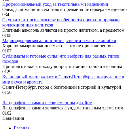
Профессиональный уход за текстильными изделиями
Одежда, домашний текстиль и предметы интерьера ежедневно
0
34
Скупка элитного алкоголя: особенности оценки и продажи
коллекционных напитков
Элитный алкоголь является не просто напитком, а предметом
0
108
Маринады для мяса: принципы, специи и частые ошибки
Хорошо замаринованное мясо — это не про количество
0
107
Сублиматы и готовые супы: что выбрать для разных типов
походов
При подготовке к походу вопрос питания становится одним
0
129
Кулинарный мастер-класс в Санкт-Петербурге: погружение в
мир вкуса и аромата
Санкт-Петербург, город с богатейшей историей и культурой
0
156
Ландшафтные камни в современном дизайне
Ландшафтные камни являются фундаментальным элементом
0
162
Навигация
Главная