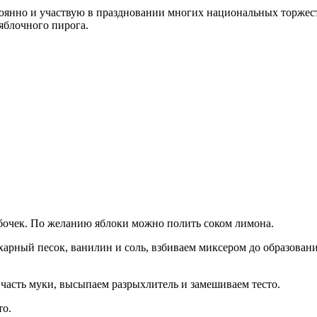
оянно и участвую в праздновании многих национальных торжест
 яблочного пирога.
обочек. По желанию яблоки можно полить соком лимона.
ахарный песок, ванилин и соль, взбиваем миксером до образова
часть муки, высыпаем разрыхлитель и замешиваем тесто.
то.