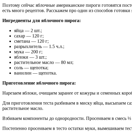
Поэтому сейчас яблочные американские пироги готовятся пост
есть много рецептов. Расскажем про один из способов готовки
Ингредиенты для яблочного пирога:
яйца — 2 шт.;
сахар — 120 г;
сметана — 120 г;
разрыхлитель — 1.5 ч.л.;
мука — 200 г;
яблоки — 3 шт.;
растительное масло — 80 мл;
соль — щепотка;
ванилин — щепотка.
Приготовление яблочного пирога:
Нарезаем яблоки, очищаем заранее от кожуры и семенных кор
Для приготовления теста разбиваем в миску яйца, высыпаем с
растительное масло.
Взбиваем компоненты до однородности. Просеиваем в смесь ⅓ 
Постепенно просеиваем в тесто остатки муки, вымешиваем тес