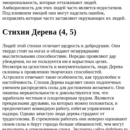
эмоциональность, которые отталкивают людей.
Амбициозность для этих людей часто является недостатком.
Под влиянием эмоций они могут наделать ошибок,
исправлять которые часто заставляют окружающих их людей.
Стихия Дерева (4, 5)
Людей этой стихии отличает щедрость и добродушие. Они
твердо стоят на ногах и обладают незаурядными
мыслительными способностями. Нередко проявляют дар
убеждения, но не пользуются им в корыстных целях.
Несмотря на целостность и монументальность, люди Дерева
склонны к проявлению творческих способностей.
Астрологи отмечают такие особенности, как трудолюбие и
настойчивость. Стихия Дерева наделяет своих подопечных
умением распределять силы для достижения желаемого. Они
лишены меркантильности и довольствуются тем, что
заработали честным и плодотворным трудом. Являются
прекрасными друзьями, на которых можно положиться, и
предпочитают командную работу, избегая управления и
надзора. Однако зачастую люди дерева страдают от
трудоголизма. В стремлении работать они неверно оценивают
своим силы и берут гораздо больше обязанностей, чем могут
выполнить в определенные сроки. Эксперты сайта dailyhoro.ru