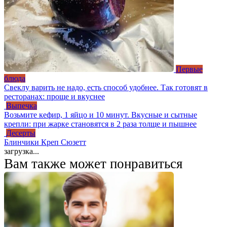
Первые
блюда
Свеклу варить не надо, есть способ удобнее. Так готовят в
ресторанах: проще и вкуснее
Выпечка
Возьмите кефир, 1 яйцо и 10 минут. Вкусные и сытные
крепли: при жарке становятся в 2 раза толще и пышнее
Десерты
Блинчики Креп Сюзетт
загрузка...
Вам также может понравиться