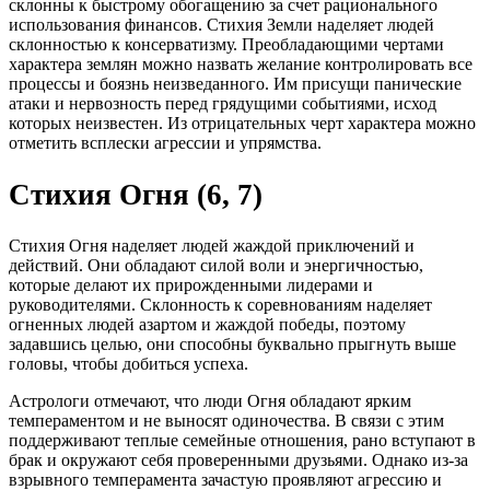
склонны к быстрому обогащению за счет рационального
использования финансов. Стихия Земли наделяет людей
склонностью к консерватизму. Преобладающими чертами
характера землян можно назвать желание контролировать все
процессы и боязнь неизведанного. Им присущи панические
атаки и нервозность перед грядущими событиями, исход
которых неизвестен. Из отрицательных черт характера можно
отметить всплески агрессии и упрямства.
Стихия Огня (6, 7)
Стихия Огня наделяет людей жаждой приключений и
действий. Они обладают силой воли и энергичностью,
которые делают их прирожденными лидерами и
руководителями. Склонность к соревнованиям наделяет
огненных людей азартом и жаждой победы, поэтому
задавшись целью, они способны буквально прыгнуть выше
головы, чтобы добиться успеха.
Астрологи отмечают, что люди Огня обладают ярким
темпераментом и не выносят одиночества. В связи с этим
поддерживают теплые семейные отношения, рано вступают в
брак и окружают себя проверенными друзьями. Однако из-за
взрывного темперамента зачастую проявляют агрессию и