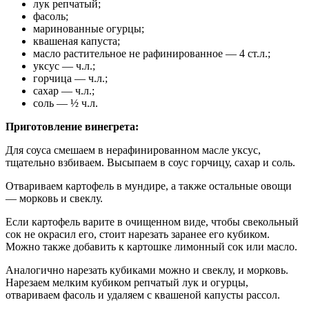
лук репчатый;
фасоль;
маринованные огурцы;
квашеная капуста;
масло растительное не рафинированное — 4 ст.л.;
уксус — ч.л.;
горчица — ч.л.;
сахар — ч.л.;
соль — ½ ч.л.
Приготовление винегрета:
Для соуса смешаем в нерафинированном масле уксус,
тщательно взбиваем. Высыпаем в соус горчицу, сахар и соль.
Отвариваем картофель в мундире, а также остальные овощи
— морковь и свеклу.
Если картофель варите в очищенном виде, чтобы свекольный
сок не окрасил его, стоит нарезать заранее его кубиком.
Можно также добавить к картошке лимонный сок или масло.
Аналогично нарезать кубиками можно и свеклу, и морковь.
Нарезаем мелким кубиком репчатый лук и огурцы,
отвариваем фасоль и удаляем с квашеной капусты рассол.