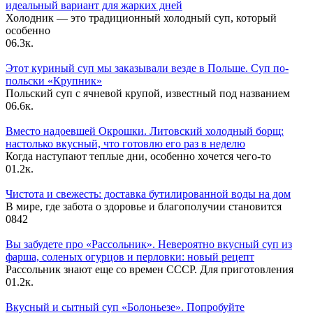
идеальный вариант для жарких дней
Холодник — это традиционный холодный суп, который
особенно
0
6.3к.
Этот куриный суп мы заказывали везде в Польше. Суп по-
польски «Крупник»
Польский суп с ячневой крупой, известный под названием
0
6.6к.
Вместо надоевшей Окрошки. Литовский холодный борщ:
настолько вкусный, что готовлю его раз в неделю
Когда наступают теплые дни, особенно хочется чего-то
0
1.2к.
Чистота и свежесть: доставка бутилированной воды на дом
В мире, где забота о здоровье и благополучии становится
0
842
Вы забудете про «Рассольник». Невероятно вкусный суп из
фарша, соленых огурцов и перловки: новый рецепт
Рассольник знают еще со времен СССР. Для приготовления
0
1.2к.
Вкусный и сытный cуп «Болоньезе». Попробуйте