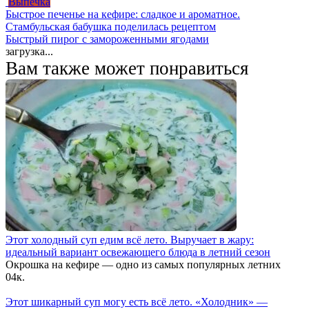
Выпечка
Быстрое печенье на кефире: сладкое и ароматное.
Стамбульская бабушка поделилась рецептом
Быстрый пирог с замороженными ягодами
загрузка...
Вам также может понравиться
Этот холодный суп едим всё лето. Выручает в жару:
идеальный вариант освежающего блюда в летний сезон
Окрошка на кефире — одно из самых популярных летних
0
4к.
Этот шикарный суп могу есть всё лето. «Холодник» —