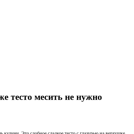
же тесто месить не нужно
 куличи. Это сдобное сладкое тесто с глазурью на верхушке.