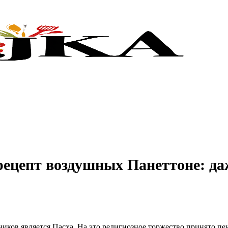
рецепт воздушных Панеттоне: да
ков является Пасха. На это религиозное торжество принято печь