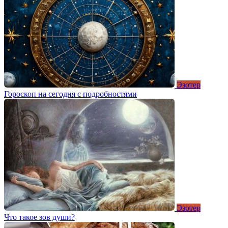
Эзотер
Гороскоп на сегодня с подробностями
Эзотер
Что такое зов души?