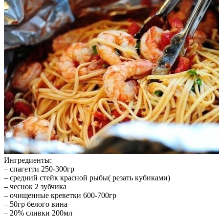
Ингредиенты:
– спагетти 250-300гр
– средний стейк красной рыбы( резать кубиками)
– чеснок 2 зубчика
– очищенные креветки 600-700гр
– 50гр белого вина
– 20% сливки 200мл