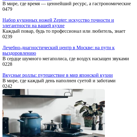
В мире, где время — ценнейший ресурс, а гастрономические
0
479
Набор кухонных ножей Zepter: искусство точности и
элегантности на вашей кухне
Каждый повар, будь то профессионал или любитель, знает
0
239
Лечебно-диагностический центр в Москве: на пути к
выздоровлению
В сердце шумного мегаполиса, где воздух насыщен звуками
0
228
Вкусные роллы: путешествие в мир японской кухни
В мире, где каждый день наполнен суетой и заботами
0
242