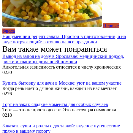
Первые
блюда
Нашумевший рецепт салата. Простой в приготовлении, а на
вкус потрясающий: готовлю на все праздники
Вам также может понравиться
Вывод из запоя на дому в Ярославле: медицинский подход,
риски и границы домашней помощи
Алкогольная зависимость относится к числу хронических
0
230
Купить бытовку для дачи в Москве: уют на вашем участке
Когда речь идет о дачной жизни, каждый из нас мечтает
0
276
Торт на заказ: сладкие моменты для особых случаев
Торт — это не просто десерт. Это настоящая символика
0
218
Заказать суши и роллы с доставкой: вкусное путешествие
прямо к вашему порогу