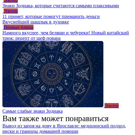
Эзотер
Знаки Зодиака, которые считаются самыми плаксивыми
Эзотер
11 примет, которые помогут приманить деньги
Вкуснейший шашлык в духовке
Первые блюда
Намного вкуснее, чем беляши и чебуреки! Новый китайский
трюк: рецепт от шеф повара
Эзотер
Самые слабые знаки Зодиака
Вам также может понравиться
Вывод из запоя на дому в Ярославле: медицинский подход,
риски и границы домашней помощи