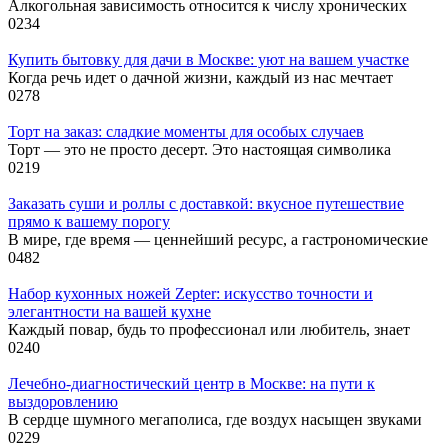
Алкогольная зависимость относится к числу хронических
0
234
Купить бытовку для дачи в Москве: уют на вашем участке
Когда речь идет о дачной жизни, каждый из нас мечтает
0
278
Торт на заказ: сладкие моменты для особых случаев
Торт — это не просто десерт. Это настоящая символика
0
219
Заказать суши и роллы с доставкой: вкусное путешествие
прямо к вашему порогу
В мире, где время — ценнейший ресурс, а гастрономические
0
482
Набор кухонных ножей Zepter: искусство точности и
элегантности на вашей кухне
Каждый повар, будь то профессионал или любитель, знает
0
240
Лечебно-диагностический центр в Москве: на пути к
выздоровлению
В сердце шумного мегаполиса, где воздух насыщен звуками
0
229