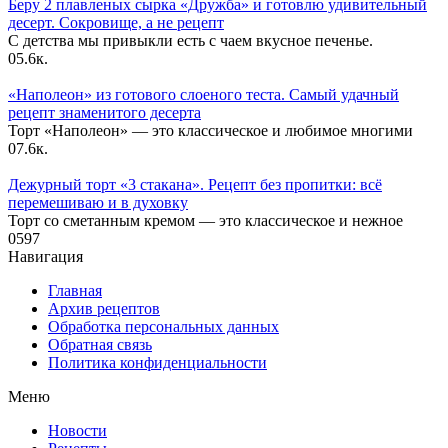
Беру 2 плавленых сырка «Дружба» и готовлю удивительный
десерт. Сокровище, а не рецепт
С детства мы привыкли есть с чаем вкусное печенье.
0
5.6к.
«Наполеон» из готового слоеного теста. Самый удачный
рецепт знаменитого десерта
Торт «Наполеон» — это классическое и любимое многими
0
7.6к.
Дежурный торт «3 стакана». Рецепт без пропитки: всё
перемешиваю и в духовку
Торт со сметанным кремом — это классическое и нежное
0
597
Навигация
Главная
Архив рецептов
Обработка персональных данных
Обратная связь
Политика конфиденциальности
Меню
Новости