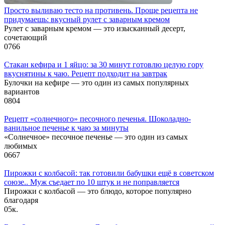
Просто выливаю тесто на противень. Проще рецепта не
придумаешь: вкусный рулет с заварным кремом
Рулет с заварным кремом — это изысканный десерт,
сочетающий
0
766
Стакан кефира и 1 яйцо: за 30 минут готовлю целую гору
вкуснятины к чаю. Рецепт подходит на завтрак
Булочки на кефире — это один из самых популярных
вариантов
0
804
Рецепт «солнечного» песочного печенья. Шоколадно-
ванильное печенье к чаю за минуты
«Солнечное» песочное печенье — это один из самых
любимых
0
667
Пирожки с колбасой: так готовили бабушки ещё в советском
союзе.. Муж съедает по 10 штук и не поправляется
Пирожки с колбасой — это блюдо, которое популярно
благодаря
0
5к.