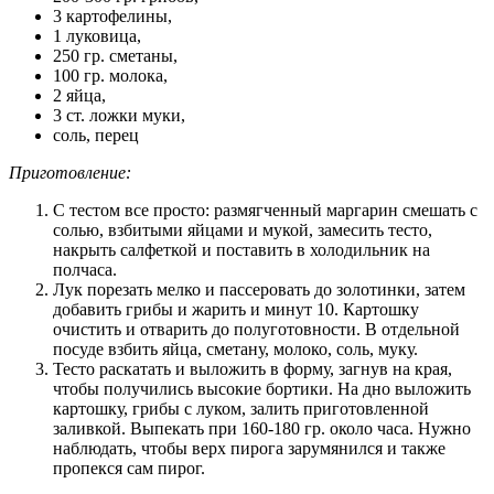
3 картофелины,
1 луковица,
250 гр. сметаны,
100 гр. молока,
2 яйца,
3 ст. ложки муки,
соль, перец
Приготовление:
С тестом все просто: размягченный маргарин смешать с
солью, взбитыми яйцами и мукой, замесить тесто,
накрыть салфеткой и поставить в холодильник на
полчаса.
Лук порезать мелко и пассеровать до золотинки, затем
добавить грибы и жарить и минут 10. Картошку
очистить и отварить до полуготовности. В отдельной
посуде взбить яйца, сметану, молоко, соль, муку.
Тесто раскатать и выложить в форму, загнув на края,
чтобы получились высокие бортики. На дно выложить
картошку, грибы с луком, залить приготовленной
заливкой. Выпекать при 160-180 гр. около часа. Нужно
наблюдать, чтобы верх пирога зарумянился и также
пропекся сам пирог.