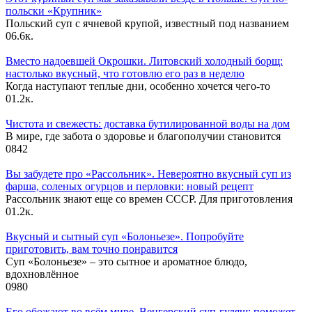
польски «Крупник»
Польский суп с ячневой крупой, известный под названием
0
6.6к.
Вместо надоевшей Окрошки. Литовский холодный борщ:
настолько вкусный, что готовлю его раз в неделю
Когда наступают теплые дни, особенно хочется чего-то
0
1.2к.
Чистота и свежесть: доставка бутилированной воды на дом
В мире, где забота о здоровье и благополучии становится
0
842
Вы забудете про «Рассольник». Невероятно вкусный суп из
фарша, соленых огурцов и перловки: новый рецепт
Рассольник знают еще со времен СССР. Для приготовления
0
1.2к.
Вкусный и сытный cуп «Болоньезе». Попробуйте
приготовить, вам точно понравится
Суп «Болоньезе» – это сытное и ароматное блюдо,
вдохновлённое
0
980
Его обожают во всём мире. Венгерский суп-гуляш: поможет