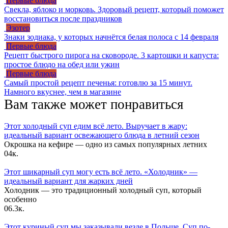
Первые блюда
Свекла, яблоко и морковь. Здоровый рецепт, который поможет
восстановиться после праздников
Эзотер
Знаки зодиака, у которых начнётся белая полоса с 14 февраля
Первые блюда
Рецепт быстрого пирога на сковороде. 3 картошки и капуста:
простое блюдо на обед или ужин
Первые блюда
Самый простой рецепт печенья: готовлю за 15 минут.
Намного вкуснее, чем в магазине
Вам также может понравиться
Этот холодный суп едим всё лето. Выручает в жару:
идеальный вариант освежающего блюда в летний сезон
Окрошка на кефире — одно из самых популярных летних
0
4к.
Этот шикарный суп могу есть всё лето. «Холодник» —
идеальный вариант для жарких дней
Холодник — это традиционный холодный суп, который
особенно
0
6.3к.
Этот куриный суп мы заказывали везде в Польше. Суп по-