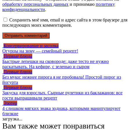
обработку персональных данных
и принимаю
политику
конфиденциальности
.
Сохранить моё имя, email и адрес сайта в этом браузере для
последующих моих комментариев.
Консервирование и засолка
Огурцы на зиму — семейный рецепт!
Первые блюда
Быстрые лепешки на сковороде: даже тесто не нужно
раскатывать. На кефире, с зеленью и сыром
Первые блюда
Без муки: нежнее пирога я не пробовала! Простой пирог из
йогурта
Первые блюда
Закуска для взрослых. Сырные рулетики из баклажанов: все
гости выпрашивали рецепт
Эзотер
4 слишком мягких знака зодиака, которыми манипулируют
близкие
загрузка...
Вам также может понравиться