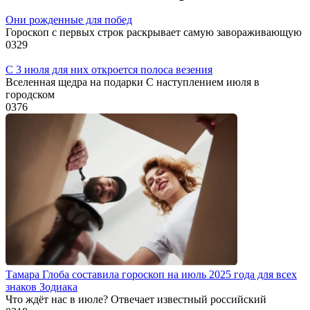
Они рожденные для побед
Гороскоп с первых строк раскрывает самую завораживающую
0
329
С 3 июля для них откроется полоса везения
Вселенная щедра на подарки С наступлением июля в
городском
0
376
Тамара Глоба составила гороскоп на июль 2025 года для всех
знаков Зодиака
Что ждёт нас в июле? Отвечает известный российский