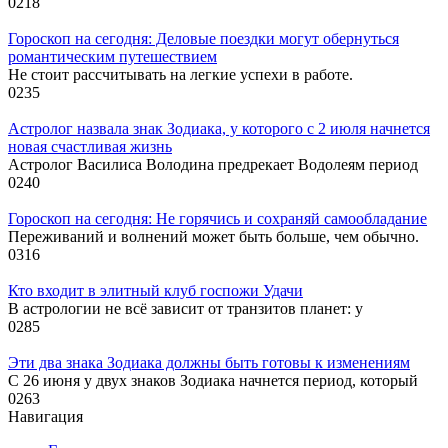
0
218
Гороскоп на сегодня: Деловые поездки могут обернуться
романтическим путешествием
Не стоит рассчитывать на легкие успехи в работе.
0
235
Астролог назвала знак Зодиака, у которого с 2 июля начнется
новая счастливая жизнь
Астролог Василиса Володина предрекает Водолеям период
0
240
Гороскоп на сегодня: Не горячись и сохраняй самообладание
Переживаний и волнений может быть больше, чем обычно.
0
316
Кто входит в элитный клуб госпожи Удачи
В астрологии не всё зависит от транзитов планет: у
0
285
Эти два знака Зодиака должны быть готовы к изменениям
С 26 июня у двух знаков Зодиака начнется период, который
0
263
Навигация