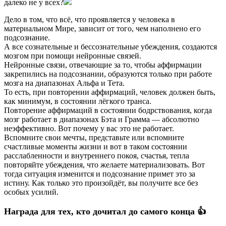
далеко не у всех?
Дело в том, что всё, что проявляется у человека в
материальном Мире, зависит от того, чем наполнено его
подсознание.
А все сознательные и бессознательные убеждения, создаются
мозгом при помощи нейронные связей.
Нейронные связи, отвечающие за то, чтобы аффирмации
закрепились на подсознании, образуются только при работе
мозга на диапазонах Альфа и Тета.
То есть, при повторении аффирмаций, человек должен быть,
как минимум, в состоянии лёгкого транса.
Повторение аффирмаций в состоянии бодрствования, когда
мозг работает в диапазонах Бэта и Грамма — абсолютно
неэффективно. Вот почему у вас это не работает.
Вспомните свои мечты, представьте или вспомните
счастливые моменты жизни и вот в таком состоянии
расслабленности и внутреннего покоя, счастья, тепла
повторяйте убеждения, что желаете материализовать. Вот
тогда ситуация изменится и подсознание примет это за
истину. Как только это произойдёт, вы получите все без
особых усилий.
Награда для тех, кто дочитал до самого конца 👍