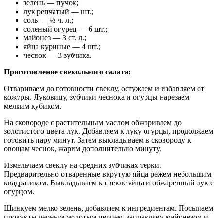
зелень — пучок;
лук репчатый — шт.;
соль — ½ ч. л.;
соленый огурец — 6 шт.;
майонез — 3 ст. л.;
яйца куриные — 4 шт.;
чеснок — 3 зубчика.
Приготовление свекольного салата:
Отвариваем до готовности свеклу, остужаем и избавляем от
кожуры. Луковицу, зубчики чеснока и огурцы нарезаем
мелким кубиком.
На сковороде с растительным маслом обжариваем до
золотистого цвета лук. Добавляем к луку огурцы, продолжаем
готовить пару минут. Затем выкладываем в сковороду к
овощам чеснок, жарим дополнительно минуту.
Измельчаем свеклу на средних зубчиках терки.
Предварительно отваренные вкрутую яйца режем небольшим
квадратиком. Выкладываем к свекле яйца и обжаренный лук с
огурцом.
Шинкуем мелко зелень, добавляем к ингредиентам. Посыпаем
продукты черным молотым перцем, заправляем майонезом и