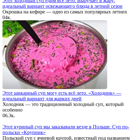
Этот холодный суп едим всё лето. Выручает в жару:
идеальный вариант освежающего блюда в летний сезон
Окрошка на кефире — одно из самых популярных летних
0
4к.
Этот шикарный суп могу есть всё лето. «Холодник» —
идеальный вариант для жарких дней
Холодник — это традиционный холодный суп, который
особенно
0
6.3к.
Этот куриный суп мы заказывали везде в Польше. Суп по-
польски «Крупник»
Польский суп с ячневой крупой, известный под названием