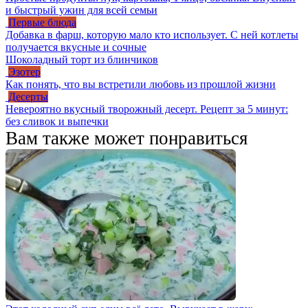
и быстрый ужин для всей семьи
Первые блюда
Добавка в фарш, которую мало кто использует. С ней котлеты
получается вкусные и сочные
Шоколадный торт из блинчиков
Эзотер
Как понять, что вы встретили любовь из прошлой жизни
Десерты
Невероятно вкусный творожный десерт. Рецепт за 5 минут:
без сливок и выпечки
Вам также может понравиться