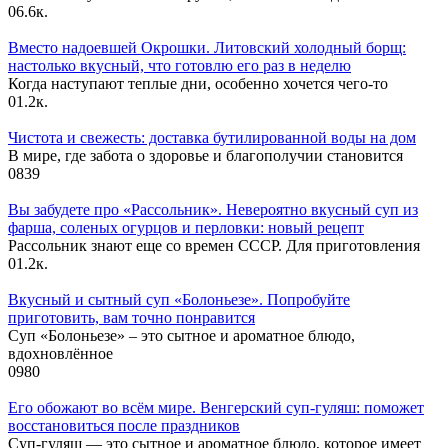
0
6.6к.
Вместо надоевшей Окрошки. Литовский холодный борщ:
настолько вкусный, что готовлю его раз в неделю
Когда наступают теплые дни, особенно хочется чего-то
0
1.2к.
Чистота и свежесть: доставка бутилированной воды на дом
В мире, где забота о здоровье и благополучии становится
0
839
Вы забудете про «Рассольник». Невероятно вкусный суп из
фарша, соленых огурцов и перловки: новый рецепт
Рассольник знают еще со времен СССР. Для приготовления
0
1.2к.
Вкусный и сытный cуп «Болоньезе». Попробуйте
приготовить, вам точно понравится
Суп «Болоньезе» – это сытное и ароматное блюдо,
вдохновлённое
0
980
Его обожают во всём мире. Венгерский суп-гуляш: поможет
восстановиться после праздников
Суп-гуляш — это сытное и ароматное блюдо, которое имеет