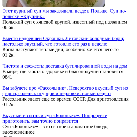
Этот куриный суп мы заказывали везде в Польше. Суп по-
польски «Крупник»
Польский суп с ячневой крупой, известный под названием
0
6.6к.
Вместо надоевшей Окрошки. Литовский холодный борщ:
настолько вкусный, что готовлю его раз в неделю
Когда наступают теплые дни, особенно хочется чего-то
0
1.2к.
Чистота и свежесть: доставка бутилированной воды на дом
В мире, где забота о здоровье и благополучии становится
0
841
Вы забудете про «Рассольник». Невероятно вкусный суп из
фарша, соленых огурцов и перловки: новый рецепт
Рассольник знают еще со времен СССР. Для приготовления
0
1.2к.
Вкусный и сытный cуп «Болоньезе». Попробуйте
приготовить, вам точно понравится
Суп «Болоньезе» – это сытное и ароматное блюдо,
вдохновлённое