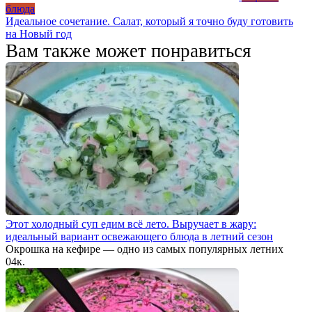
блюда
Идеальное сочетание. Салат, который я точно буду готовить
на Новый год
Вам также может понравиться
Этот холодный суп едим всё лето. Выручает в жару:
идеальный вариант освежающего блюда в летний сезон
Окрошка на кефире — одно из самых популярных летних
0
4к.