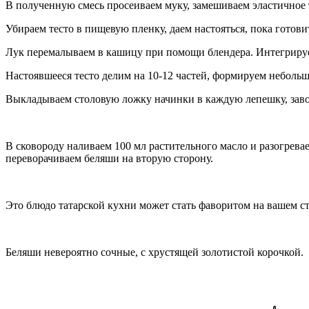
В полученную смесь просеиваем муку, замешиваем эластичное т
Убираем тесто в пищевую пленку, даем настояться, пока готови
Лук перемалываем в кашицу при помощи блендера. Интегриру
Настоявшееся тесто делим на 10-12 частей, формируем небол
Выкладываем столовую ложку начинки в каждую лепешку, завор
В сковороду наливаем 100 мл растительного масло и разогрева
переворачиваем беляши на вторую сторону.
Это блюдо татарской кухни может стать фаворитом на вашем ст
Беляши невероятно сочные, с хрустящей золотистой корочкой.