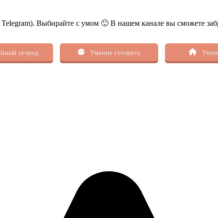
ь Telegram). Выбирайте с умом 🙂 В нашем канале вы сможете заб
йный огород
Умение готовить
Уютн