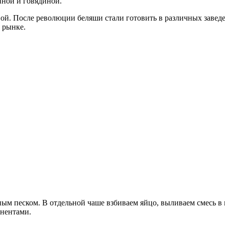
иной и говядиной.
ой. После революции беляши стали готовить в различных завед
 рынке.
рным песком. В отдельной чаше взбиваем яйцо, выливаем смесь 
онентами.