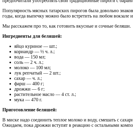
предпочитали употреблять свои традиционные пироги с баран
Популярность мясных татарских пирогов была довольно знаков
годы, когда выпечку можно было встретить на любом вокзале и
Мы расскажем про то, как готовить вкусные и сочные беляши.
Ингредиенты для беляшей:
яйцо куриное — шт.;
кориандр — ½ ч. л.;
вода — 150 мл;
соль — 2 ч. л.;
молоко — 100 мл;
лук репчатый — 2 шт.;
сахар — ч. л.;
фарш — 400 г;
дрожжи — 6 г;
растительное масло — 4 ст. л.;
мука — 470 г.
Приготовление беляшей:
В миске надо соединить теплое молоко и воду, смешать с саха
Ожидаем, пока дрожжи вступят в реакцию с остальными комп