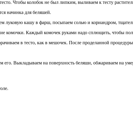
есто. Чтобы колобок не был липким, выливаем к тесту растител
тся начинка для беляшей.
ем луковую кашу в фарш, посыпаем солью и кориандром, тщате
ьшие комочки. Каждый комочек руками надо сплющить, чтобы по
ачиваем в тесто, как в мешочек. После проделанной процедуры
ем его. Выкладываем на поверхность беляши, обжариваем на уме
оле.