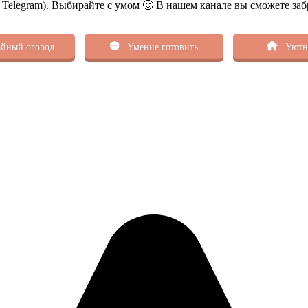
ь Telegram). Выбирайте с умом 🙂 В нашем канале вы сможете заб
йный огород
Умение готовить
Уютн