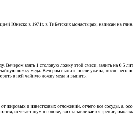
ей Юнеско в 1971г. в ТиБетских монастырях, написан на глиняны
. Вечером взять 1 столовую ложку этой смеси, залить на 0,5 литр
 чайную ложку меда. Вечером выпить после ужина, после чего не 
ворить в ней чайную ложку меда и выпить.
 от жировых и известковых отложений, отчего все сосуды, а, ос
ртония, исчезает шум в голове, восстанавливается зрение, омола